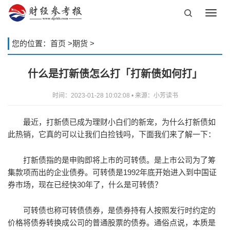
Toggl
navig
您的位置：
首页
>
期货
>
什么是打新债怎么打「打新债如何打」
时间：2023-01-28 10:02:08 • 来源：小芳读书
最近，打新债已成为理财小白们的新宠，为什么打新债如
此热销，它真的可以让我们白捡钱吗，下面我们来了解一下：
打新债指的是申购即将上市的可转债。是上市公司为了筹
集款项而出的企业债券。可转债是1992年底开始进入到中国证
券市场，现在已经快30年了，什么是可转债？
可转债也称可转债债券，是债券持有人按照发行时约定的
价格将债券转换成公司的普通股票的债券。通俗点说，本质是