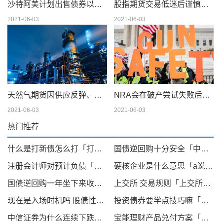
沙特阿美计划出售债券以筹集 750 亿美元的股息
股指期货交易低迷后谨慎交易
2021-06-03
2021-06-03
天然气期货因供应反弹、天气模型转变而下滑；现金仍在摇摆
NRA会在破产尝试失败后解散吗
2021-06-03
2021-06-03
热门推荐
什么是打新债怎么打「打新债如何打」
国债逆回购十分安全「中信证券如何购买国债逆回购」
注册会计师对预计负债「注册会计师在对预计负债完整性认定」
硬核企业是什么意思「a说科技」
国债逆回购一年坐下来收益能多少「国债逆回购1000元一天赚多少」
上交所 交易规则「上交所摘帽新规」
现在是入场时机吗 股债性价比或许能帮你判断「最佳入场点」
投资债券要学点技巧嘛「债券投资策略」
中信证券为什么连续下跌「光大证券融资利率」
宝能理财产品兑付方案「融金宝兑付方案」