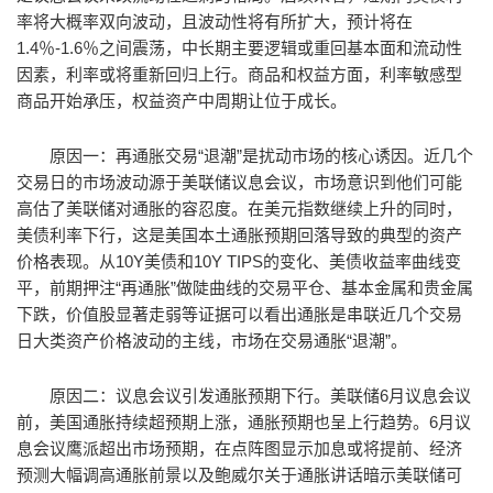
率将大概率双向波动，且波动性将有所扩大，预计将在
1.4％-1.6％之间震荡，中长期主要逻辑或重回基本面和流动性
因素，利率或将重新回归上行。商品和权益方面，利率敏感型
商品开始承压，权益资产中周期让位于成长。
原因一：再通胀交易“退潮”是扰动市场的核心诱因。近几个
交易日的市场波动源于美联储议息会议，市场意识到他们可能
高估了美联储对通胀的容忍度。在美元指数继续上升的同时，
美债利率下行，这是美国本土通胀预期回落导致的典型的资产
价格表现。从10Y美债和10Y TIPS的变化、美债收益率曲线变
平，前期押注“再通胀”做陡曲线的交易平仓、基本金属和贵金属
下跌，价值股显著走弱等证据可以看出通胀是串联近几个交易
日大类资产价格波动的主线，市场在交易通胀“退潮”。
原因二：议息会议引发通胀预期下行。美联储6月议息会议
前，美国通胀持续超预期上涨，通胀预期也呈上行趋势。6月议
息会议鹰派超出市场预期，在点阵图显示加息或将提前、经济
预测大幅调高通胀前景以及鲍威尔关于通胀讲话暗示美联储可