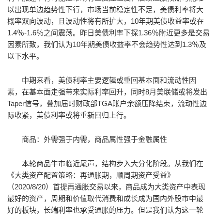
以出现单边趋势性下行，市场当前稳定性不足，美债利率将大
概率双向波动，且波动性将有所扩大，10年期美债收益率或在
1.4％-1.6％之间震荡。昨日美债利率下探1.36％附近更多是交易
因素所致，我们认为10年期美债收益率不会趋势性达到1.3％及
以下水平。
中期来看，美债利率主要逻辑或重回基本面和流动性因
素，在基本面走强带来实际利率回升，同时8月美联储或将发出
Taper信号，叠加届时财政部TGA账户余额压降结束，流动性边
际收紧，美债利率或将重新回归上行。
商品：外需强于内需，商品属性强于金融属性
本轮商品牛市临近尾声，结构步入大分化阶段。从我们在
《大类资产配置策略：再通胀期，顺周期资产受益》
（2020/8/20）首提再通胀交易以来，商品成为大类资产中表现
最好的资产，周期和价值取代消费和成长成为国内外股市中最
好的板块，长端利率也承受通胀的压力。但是我们认为这一轮