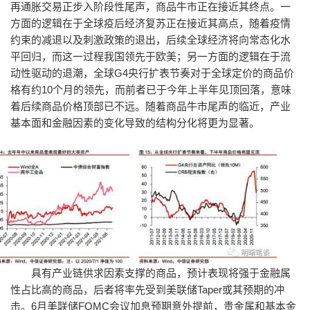
再通胀交易正步入阶段性尾声，商品牛市正在接近其终点。一
方面的逻辑在于全球疫后经济复苏正在接近其高点，随着疫情
约束的减退以及刺激政策的退出，后续全球经济将向常态化水
平回归，而这一过程我国领先于欧美；另一方面的逻辑在于流
动性驱动的退潮，全球G4央行扩表节奏对于全球定价的商品价
格有约10个月的领先，而前者已于今年上半年见顶回落，意味
着后续商品价格顶部已不远。随着商品牛市尾声的临近，产业
基本面和金融因素的变化导致的结构分化将更为显著。
具有产业链供求因素支撑的商品，预计表现将强于金融属
性占比高的商品，后者将率先受到美联储Taper或其预期的冲
击。6月美联储FOMC会议加息预期意外提前，贵金属和基本金