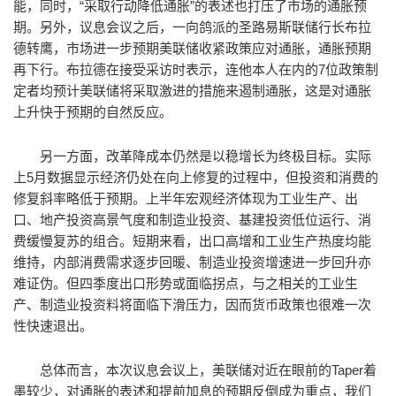
能，同时，“采取行动降低通胀”的表述也打压了市场的通胀预
期。另外，议息会议之后，一向鸽派的圣路易斯联储行长布拉
德转鹰，市场进一步预期美联储收紧政策应对通胀，通胀预期
再下行。布拉德在接受采访时表示，连他本人在内的7位政策制
定者均预计美联储将采取激进的措施来遏制通胀，这是对通胀
上升快于预期的自然反应。
另一方面，改革降成本仍然是以稳增长为终极目标。实际
上5月数据显示经济仍处在向上修复的过程中，但投资和消费的
修复斜率略低于预期。上半年宏观经济体现为工业生产、出
口、地产投资高景气度和制造业投资、基建投资低位运行、消
费缓慢复苏的组合。短期来看，出口高增和工业生产热度均能
维持，内部消费需求逐步回暖、制造业投资增速进一步回升亦
难证伪。但四季度出口形势或面临拐点，与之相关的工业生
产、制造业投资料将面临下滑压力，因而货币政策也很难一次
性快速退出。
总体而言，本次议息会议上，美联储对近在眼前的Taper着
墨较少，对通胀的表述和提前加息的预期反倒成为重点，我们