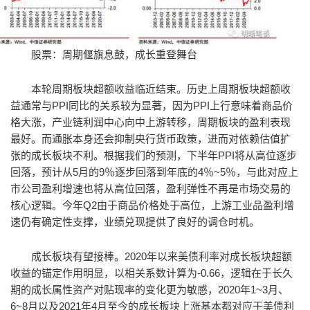
股票：周期偃旗息鼓，成长重登舞台
本轮周期板块超额收益临近结束。历史上周期板块超额收
益通常与PPI同比的关系较为显著，因为PPI上行意味着商品价
格大涨，产业链利润中心向中上游转移，周期板块的盈利表现
最好。而通胀本身还会抑制央行货币政策，进而对依赖估值扩
张的成长板块不利。根据我们的预测，下半年PPI将从高位逐步
回落，预计从5月的9％逐步回落到年底的4％~5％，与此对应上
市公司盈利增速也将从高位回落，盈利弹性不再是市场交易的
核心逻辑。今年Q2由于商品价格处于高位，上游工业品盈利增
速仍有确定性支撑，业绩兑现提供了良好的调仓时机。
成长板块有望接棒。2020年以来美债利率对成长板块超额
收益的锚定作用明显，以相关系数计算为-0.66，逻辑在于长久
期的成长属性资产对贴现率的变化更为敏感，2020年1~3月、
6~8月以及2021年4月至今的成长板块上涨基本都对应于美债利