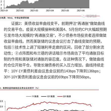
证据2：美债收益率曲线变平，前期押注“再通胀”做陡曲线
的交易平仓。疫苗大规模接种和美国4、5月份的CPI大幅超预期
引发市场大规模的“再通胀交易”，不少债券市场投资者选择做陡
收益率曲线。然而美联储的议息会议打击了曲线变陡的预期，
包括①技术性上调了短端利率走廊的区间，回收了部分剩余流
动性；②点阵图和布兰德的讲话暗示市场高估了平均通胀目标
制的作用和美联储对通胀的容忍度。在这种情况下，做陡曲线
的仓位开始平仓，导致长端债券的买入压力增加，曲线持续走
平：10Y-1Y美债利差由议息会议前的143bps下降到136bps；
30Y-10Y美债利差由议息会议前的69bps下降到56bps。