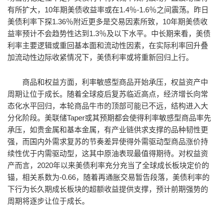
有所扩大，10年期美债收益率或在1.4％-1.6％之间震荡。昨日
美债利率下探1.36％附近更多是交易因素所致，10年期美债收
益率预计不会趋势性达到1.3％及以下水平。中长期来看，美债
利率主要逻辑或重回基本面和流动性因素，在实际利率回升叠
加流动性边际收紧情况下，美债利率或将重新回归上行。
商品和权益方面，利率敏感型商品开始承压，权益资产中
周期让位于成长。随着全球疫后复苏临近高点，经济增长向常
态化水平回归，本轮商品牛市的顶部可能已不远，结构进入大
分化阶段。美联储Taper或其预期都会使得利率敏感型商品率先
承压，如贵金属和基本金属，有产业链供求支撑的品种韧性更
强，而国内外需求复苏的节奏差异使得外需驱动型商品涨价持
续性优于内需驱动型，这其中原油表现最值得期待。对权益资
产而言，2020年以来美债利率充分充当了全球成长板块定价的
锚，相关系数为-0.66，随着再通胀交易暂告段落，美债利率的
下行为长久期成长板块的超额收益提供支撑，预计前期强势的
周期将逐步让位于成长。