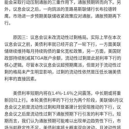
能会采取行动压制通胀的三重作用下，通胀预期转而向下。另
外，议息会议之后，一向鸽派的圣路易斯联储行长布拉德转
鹰，市场进一步预期美联储收紧政策应对通胀，通胀预期再下
行。
原因三：议息会议未改流动性过剩格局。实际上早在本次
议息会议之前，美债利率就已经开启了一轮下行，一方面美联
储继续维持每月持续购债的量化宽松政策，另一方面，美国财
政部持续削减其TGA账户余额，流动性过剩是此前利率下行的
核心逻辑。尽管本次议息会议超预期鹰派，但是对于流动性过
剩的格局未产生明显影响，过剩的流动性依然是压低长端美债
利率的直接因素。
美债利率短期内将在1.4％-1.6％之间震荡，中长期或将重
新回归上行。本轮美债利率的下行分为两个阶段，美联储6月议
息会议之前是流动性过剩和拜登基建计划受阻推动的下行，议
息会议之后是流动性过剩下通胀预期下行引发的利率下行。短
期而言，我们认为通胀预期可能难以出现单边趋势性下行，市
场当前稳定性不足，美债利率将大概率双向波动，且波动性将