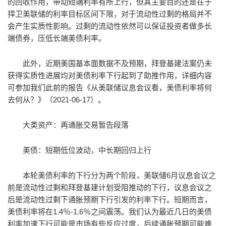
的回收作用，带动短端利率有所上行，但其主要目的还是在于
捍卫美联储的利率目标区间下限，对于流动性过剩的格局并不
会产生实质性影响。过剩的流动性依然可以保证投资者做多长
端债券，压低长端美债利率。
此外，近期美国基本面数据不及预期，拜登基建法案仍未
获得实质性进展均对美债利率下行起到了助推作用，详细内容
可参加我们此前的报告《从美联储议息会议看，美债利率将何
去何从？》（2021-06-17）。
大类资产：再通胀交易暂告段落
美债：短期低位波动，中长期回归上行
本轮美债利率的下行分为两个阶段，美联储6月议息会议之
前是流动性过剩和拜登基建计划受阻推动的下行，议息会议之
后是流动性过剩下通胀预期下行引发的利率下行。短期而言，
美债利率将在1.4％-1.6％之间震荡。我们认为最近几日的美债
利率加速下行可能是市场有些反应过度，后续通胀预期可能难