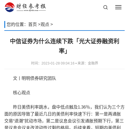
Toggl
navig
您的位置：
首页
>
观点
>
中信证券为什么连续下跌「光大证券融资利
率」
时间：2023-01-28 09:04:16 • 来源：金融界
文丨明明债券研究团队
核心观点
昨日美债利率跳水，盘中低点触及1.36％，我们认为三个方
面的原因导致了最近几日的美债利率快速下行：第一是再通胀
交易“退潮”扰动市场，第二是议息会议引发通胀预期下行，第三
是议息会议未改流动性过剩的格局。后续来看，短期内美债利