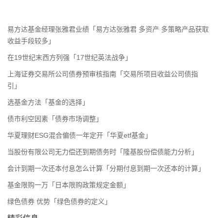
易方达基金经理张雅君业绩「易方达张雅君 多资产 多策略产品获取
收益手段较多」
在19世纪末西方列强「17世纪英法战争」
上海证券交易所公司债券预审核指南「交易所项目收益公司债指
引」
选基金方法「基金的选择」
债市利空因素「债券市场调整」
华夏理财ESG混合偏债一年定开「华夏etf基金」
当股份有限公司无力偿还到期债务时「隆基股份偿债能力分析」
会计到期一次还本付息怎么计算「分期付息到期一次还本的计算」
基金限购一万「日本限购政策规定金额」
绿色债券 优势「绿色债券的定义」