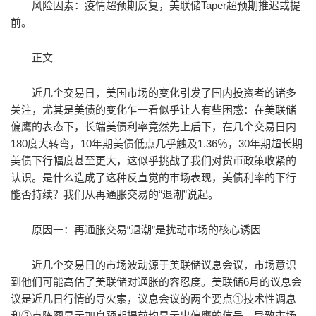
风险因素：疫情超预期反复，美联储Taper超预期推迟或提
前。
正文
近几个交易日，美国市场的变化引发了国内投资者的诸多
关注，尤其是美债的变化乍一看似乎让人有些困惑：在美联储
偏鹰的表态下，长端美债利率竟然先上后下，在几个交易日内
180度大转弯，10年期美债低点几乎触及1.36％，30年期超长期
美债下行幅度甚至更大，这似乎挑战了我们对货币政策收紧的
认识。是什么造成了这种反直觉的市场表现，美债利率的下行
能否持续？我们从再通胀交易的“退潮”说起。
原因一：再通胀交易“退潮”是扰动市场的核心诱因
近几个交易日的市场波动源于美联储议息会议，市场意识
到他们可能高估了美联储对通胀的容忍度。美联储6月的议息会
议是近几日行情的导火索，议息会议的两个要点①技术性调息
和②点阵图显示加息预期提前均显示出偏鹰的信号，导致市场