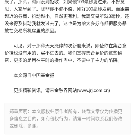
来了，那么，时间没到拒收；如果他103毫秒发过来，不好意
思，人家早到了。除非你不偏不倚，刚好100毫秒发到。而距离
越近的券商，抖动越小，自然更有利。我离交易所就3毫秒，还
没来得及抖动我就发过去了，这也是为啥大多券商都把服务器
放在交易所机房里的原因。
可见，对于那种天天涨停的次新股来说，即使你在集合竞
价挂也没有用的，买不进去的。我们掌握集合竞价的这些秘
密，更多的是用在平时的操作当中，不要中了主力的陷阱。
本文源自中国基金报
更多精彩资讯，请来金融界网站(www.jrj.com.cn)
郑重声明：本文版权归原作者所有，转载文章仅为传播更
多信息之目的，如有侵权行为，请第一时间联系我们修改
或删除，多谢。