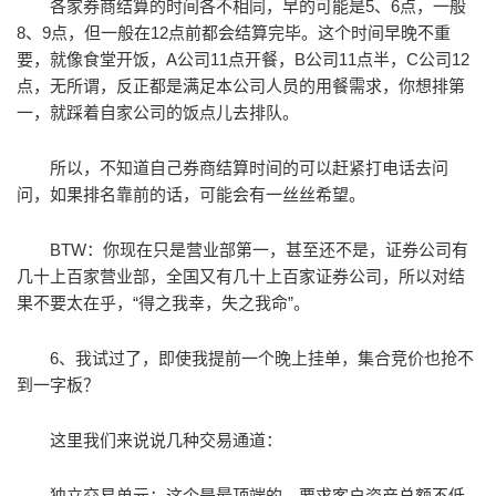
各家券商结算的时间各不相同，早的可能是5、6点，一般
8、9点，但一般在12点前都会结算完毕。这个时间早晚不重
要，就像食堂开饭，A公司11点开餐，B公司11点半，C公司12
点，无所谓，反正都是满足本公司人员的用餐需求，你想排第
一，就踩着自家公司的饭点儿去排队。
所以，不知道自己券商结算时间的可以赶紧打电话去问
问，如果排名靠前的话，可能会有一丝丝希望。
BTW：你现在只是营业部第一，甚至还不是，证券公司有
几十上百家营业部，全国又有几十上百家证券公司，所以对结
果不要太在乎，“得之我幸，失之我命”。
6、我试过了，即使我提前一个晚上挂单，集合竞价也抢不
到一字板？
这里我们来说说几种交易通道：
独立交易单元：这个是最顶端的，要求客户资产总额不低