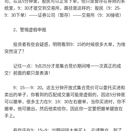
司，在这5分钟里，股民可以正常下单，但只是暂存在券商的系
统里，9：30才提交到交易所，路径是这样的：股民（9：25-
9：30下单）——证券公司（暂存）——交易所（9：30接收）
2、警惕虚假申报
投资者有些会疑惑，明明看到9：15的时候很多大单，为啥
突然没了？
记住一点：9点25分才是集合竞价期间唯一一次真正的成
交！前面的都只是表演！
9：15----9：20。这五分钟开放式集合竞价可以委托买进和
卖出的单子，你看到的匹配成交量可能是虚假的，因这5分钟是
可以撤单，很多主力在9：19：30左右撤单，当你买进时，你不
撤单，他可撤出，然后他卖给你，因此你一定要把撤单键放在
手上。
有些庄在9：15~9：20期间挂大单买入，引诱散户，到了