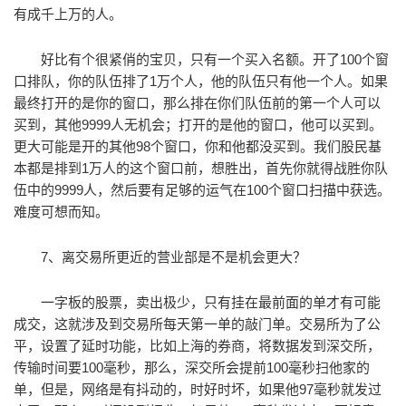
有成千上万的人。
好比有个很紧俏的宝贝，只有一个买入名额。开了100个窗
口排队，你的队伍排了1万个人，他的队伍只有他一个人。如果
最终打开的是你的窗口，那么排在你们队伍前的第一个人可以
买到，其他9999人无机会；打开的是他的窗口，他可以买到。
更大可能是开的其他98个窗口，你和他都没买到。我们股民基
本都是排到1万人的这个窗口前，想胜出，首先你就得战胜你队
伍中的9999人，然后要有足够的运气在100个窗口扫描中获选。
难度可想而知。
7、离交易所更近的营业部是不是机会更大？
一字板的股票，卖出极少，只有挂在最前面的单才有可能
成交，这就涉及到交易所每天第一单的敲门单。交易所为了公
平，设置了延时功能，比如上海的券商，将数据发到深交所，
传输时间要100毫秒，那么，深交所会提前100毫秒扫他家的
单，但是，网络是有抖动的，时好时坏，如果他97毫秒就发过