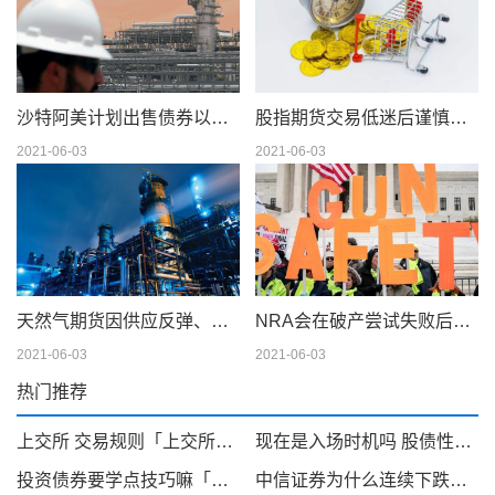
沙特阿美计划出售债券以筹集 750 亿美元的股息
股指期货交易低迷后谨慎交易
2021-06-03
2021-06-03
天然气期货因供应反弹、天气模型转变而下滑；现金仍在摇摆
NRA会在破产尝试失败后解散吗
2021-06-03
2021-06-03
热门推荐
上交所 交易规则「上交所摘帽新规」
现在是入场时机吗 股债性价比或许能帮你判断「最佳入场点」
投资债券要学点技巧嘛「债券投资策略」
中信证券为什么连续下跌「光大证券融资利率」