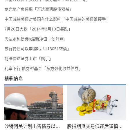
龙光地产负债率「万达遭遇股债双杀」
中国减持美债对美国有什么影响「中国减持的美债谁接手」
7月26日大跌「2014年3月10日暴跌」
天弘永利债券b最新净值「创升燕」
苏行转债可以申购吗「113051转债」
批准信达证券上市「旗手」
利率下行 债券型基金「东方强化收益债券」
精彩信息
沙特阿美计划出售债券以筹集 750 亿美元的股息
股指期货交易低迷后谨慎交易