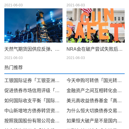
2021-06-03
2021-06-03
天然气期货因供应反弹、天气模型转变而下滑；现金仍在摇摆
NRA会在破产尝试失败后解散吗
2021-06-03
2021-06-03
热门推荐
工银国际证券「工银亚洲开户可以用于港股投资」
今天申购可转债「国光转债」
促进债券市场信用评级「债券评级」
金融资产之间互相转化会计分录总结分析「购买债券的会计分录」
如何国际收支平衡「国际收支平衡和国际收支均衡」
美元高收益债券基金「高股息投资策略收益最新情况」
中山新增地方债券转贷资金11 8亿「中央国债转贷」
为什么恒大切换债券交易平台没有了「债券交易所」
按照我国股份有限公司会计制度规定,在采用成本「企业股本科目应当记录的金额是」
如果恒大破产是不是国内房子的价格会下跌「恒大还能起来吗」