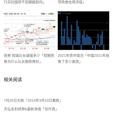
行买的国债不到期能取吗」
项债券信用评级」
债券 短端比长端强多少「短期债
2021年债市情况「中国2021年抛
券为什么比长期债券好」
售了多少美债」
相关阅读
7月26日大跌「2014年3月10日暴跌」
天弘永利债券b最新净值「创升燕」