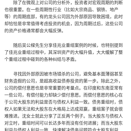
除了在微观上对公司的分析外，投资者对宏观周期的判断
也很重要。在一些周期性行业（比如大宗商品、钢铁、地产
等）的周期底部，有的龙头公司因为外部原因导致困境，此时
却恰恰是非常值得考虑投资的机会，因为周期过后，这些公司
的资产价格通常都会大幅反弹。
随后吴公樑先生分享佳兆业重组案例的时候，也特别提到
了佳兆业重组过程中，其深圳资产的大幅升值，大大缓解了整
个重组过程中碰到的各种纠结与矛盾。
寻找因外部原因被市场错杀的公司，避免基本面薄弱甚至
财务造假的公司，是超高收益债券投资的第一步。除此之外，
公司的偿付意愿也是非常重要的考量点。在印度和东南亚常有
一些公司，有偿付能力却缺少偿付意愿。而偿付意愿的核心在
于公司大股东的利益是否与债权人利益一致。债务重组时，债
权人如果无法和大股东在大格局上达成双赢，重组案子就会很
难推进。沈女士就此分享了正反两个例子。当大股东与债权人
对立时，重组时间可以长达多年而没有任何进展；而当大股东
利益与债权人利益一致、快速解决债务问题符合大股东利益