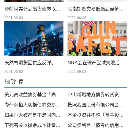
沙特阿美计划出售债券以筹集 750 亿美元的股息
股指期货交易低迷后谨慎交易
2021-06-03
2021-06-03
天然气期货因供应反弹、天气模型转变而下滑；现金仍在摇摆
NRA会在破产尝试失败后解散吗
2021-06-03
2021-06-03
热门推荐
美元高收益债券基金「高股息投资策略收益最新情况」
中山新增地方债券转贷资金11 8亿「中央国债转贷」
为什么恒大切换债券交易平台没有了「债券交易所」
按照我国股份有限公司会计制度规定,在采用成本「企业股本科目应当记录的金额是」
如果恒大破产是不是国内房子的价格会下跌「恒大还能起来吗」
基金投资并不难「基金投资分类」
下列有关以摊余成本计量的金融资产的处理中「以摊余成本进行后续计量的金融资产」
公司债利差「债券的信用利差」