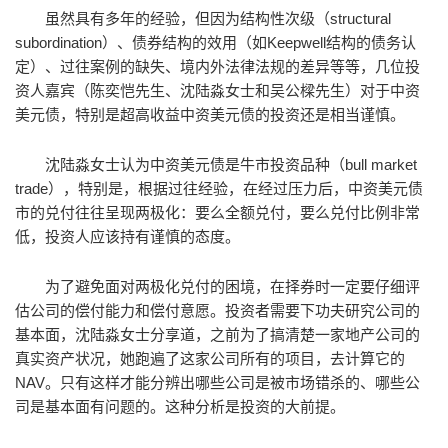
虽然具有多年的经验，但因为结构性次级（structural
subordination）、债券结构的效用（如Keepwell结构的债务认
定）、过往案例的缺失、境内外法律法规的差异等等，几位投
资人嘉宾（陈奕恺先生、沈陆淼女士和吴公樑先生）对于中资
美元债，特别是超高收益中资美元债的投资还是相当谨慎。
沈陆淼女士认为中资美元债是牛市投资品种（bull market
trade），特别是，根据过往经验，在经过压力后，中资美元债
市的兑付往往呈现两极化：要么全额兑付，要么兑付比例非常
低，投资人应该持有谨慎的态度。
为了避免面对两极化兑付的困境，在择券时一定要仔细评
估公司的偿付能力和偿付意愿。投资者需要下功夫研究公司的
基本面，沈陆淼女士分享道，之前为了搞清楚一家地产公司的
真实资产状况，她跑遍了这家公司所有的项目，去计算它的
NAV。只有这样才能分辨出哪些公司是被市场错杀的、哪些公
司是基本面有问题的。这种分析是投资的大前提。