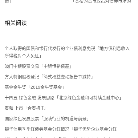
债」
「宽松的货币政策对债券市场的
影响」
相关阅读
个人取得的国债和银行代发行的企业债利息免税「地方债利息收入
所得税对个人免征」
澳门中银股票交易「中银恒裕债基」
方大特钢股权登记「简式权益变动报告书减持」
基金金牛奖「2019金牛奖基金」
十四五 绿色金融 发展思路「北京绿色金融和可持续金融中心」
泰和 上市「合泰机电」
国家绿色发展股票「服装行业的机遇与前景」
银华信用季季红债券基金分红情况「银华优势企业基金分红」