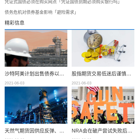
凭证式国债必须在购买网点「凭证国债到期必须购买银行吗」
债务危机对债券基金影响「避险需求」
精彩信息
沙特阿美计划出售债券以筹集 750 亿美元的股息
股指期货交易低迷后谨慎交易
2021-06-03
2021-06-03
天然气期货因供应反弹、天气模型转变而下滑；现金仍在摇摆
NRA会在破产尝试失败后解散吗