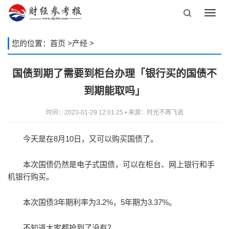
Toggl
navig
您的位置：
首页
>
产经
>
国债到期了需要到柜台办理「银行买的国债不
到期能取吗」
时间：2023-01-29 12:01:25 • 来源：时光不再飞逝
今天是在8月10日，又可以购买国债了。
本次国债仍然是电子式国债，可以在柜台、网上银行和手
机银行购买。
本次国债3年期利率为3.2%，5年期为3.37%。
不知道大家都抢到了没有？