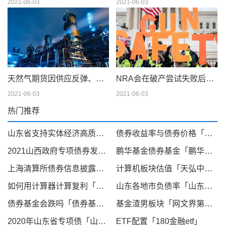
2021-06-03
2021-06-03
天然气期货因供应反弹、天气模型转变而下滑；现金仍在摇摆
NRA会在破产尝试失败后解散吗
2021-06-03
2021-06-03
热门推荐
山东省支持实体经济高质量发展「山东经济转型成功了吗」
债券收益率与债券价格「债券的收益率怎么算」
2021山西政府专项债券发行「2630亿元圆满收官 山东省2021年新增专项债券244 05亿元成功发行」
鹏华基金债券基金「鹏华哪个基金最好」
上海清算所债券信息披露「实时清算」
计算机板块估值「天弘中证医药100指数a估值」
如何用计算器计算复利「定存复利计算器」
山东各地市负债率「山东省地方债」
债券基金会跌吗「债券基金怎么跌这么多」
基金渣男板块「网文界第一渣男」
2020年山东省专项债「山东省专项债」
ETF配置「180金融etf」