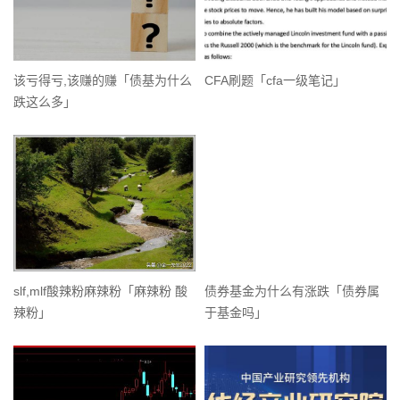
该亏得亏,该赚的赚「债基为什么
CFA刷题「cfa一级笔记」
跌这么多」
slf,mlf酸辣粉麻辣粉「麻辣粉 酸
债券基金为什么有涨跌「债券属
辣粉」
于基金吗」