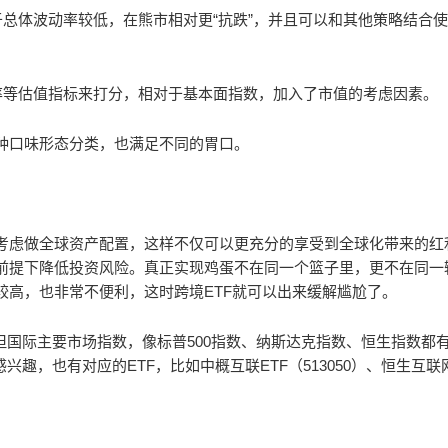
于总体波动率较低，在熊市相对更“抗跌”，并且可以和其他策略结合使
率等估值指标来打分，相对于基本面指数，加入了市值的考虑因素。
种口味形态分类，也满足不同的胃口。
考虑做全球资产配置，这样不仅可以更充分的享受到全球化带来的红
前提下降低投资风险。真正实现鸡蛋不在同一个篮子里，更不在同一
较高，也非常不便利，这时跨境ETF就可以出来缓解尴尬了。
但国际主要市场指数，像标普500指数、纳斯达克指数、恒生指数都
趣，也有对应的ETF，比如中概互联ETF（513050）、恒生互联