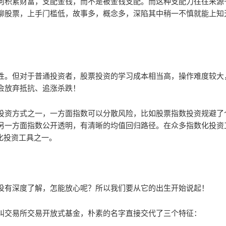
何积累财富，支配金钱，而不是被金钱支配。而这种支配力往往来源
聊股票，上手门槛低，故事多，概念多，深陷其中稍一不慎就能上知
性。但对于普通投资者，股票投资的学习成本相当高，操作难度较大
会放弃抵抗、追涨杀跌！
投资方式之一，一方面指数可以分散风险，比如股票指数投资规避了
另一方面指数公开透明，有清晰的均值回归路径。在众多指数化投资
化投资工具之一。
没有深度了解，怎能放心呢？所以我们要从它的出生开始说起！
缩写，中文名叫交易所交易开放式基金，朴素的名字直接交代了三个特征：