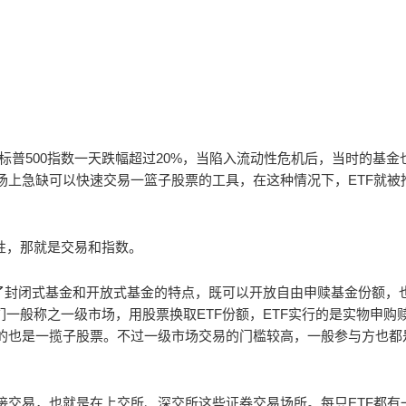
19日标普500指数一天跌幅超过20%，当陷入流动性危机后，当时的基金
场上急缺可以快速交易一篮子股票的工具，在这种情况下，ETF就被
性，那就是交易和指数。
合了封闭式基金和开放式基金的特点，既可以开放自由申赎基金份额，
们一般称之一级市场，用股票换取ETF份额，ETF实行的是实物申购
的也是一揽子股票。不过一级市场交易的门槛较高，一般参与方也都
接交易，也就是在上交所、深交所这些证券交易场所。每只ETF都有