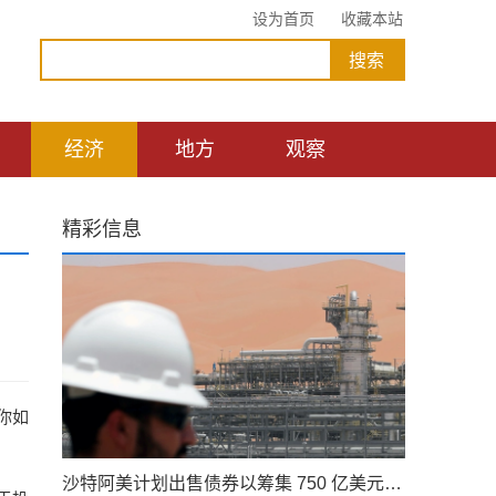
设为首页
收藏本站
经济
地方
观察
精彩信息
你如
沙特阿美计划出售债券以筹集 750 亿美元的股息