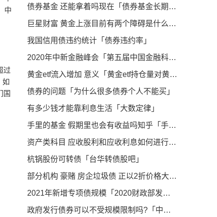
债券基金 还能拿着吗现在「债券基金长期持有一定会赚钱吗」
）中
巨星财富 黄金上涨目前有两个障碍是什么「黄金上涨」
我国信用债违约统计「债券违约率」
2020年中新金融峰会「第五届中国金融科技创新大会」
超过
黄金etf流入增加 意义「黄金etf持仓量对黄金涨跌有影响吗」
。如
债券的问题「为什么很多债券个人不能买」
们国
有多少钱才能靠利息生活「大数定律」
手里的基金 假期里也会有收益吗知乎「手里的基金 假期里也会有收益吗 」
资产类科目 应收股利和应收利息如何进行账务处理 「应收股利与应收利息」
杭锅股份可转债「台华转债股吧」
部分机构 豪赌 房企垃圾债 正以2折价格大量购入「房企发行美元债」
2021年新增专项债规模「2020财政部发债」
政府发行债券可以不受规模限制吗?「中央专项债券资金使用管理办法」