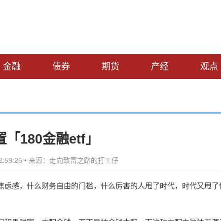
金融
债券
期货
产经
观点
置「180金融etf」
 12:59:26 • 来源：走向致富之路的打工仔
焦虑感，什么财务自由的门槛，什么厉害的人甩了时代，时代又甩了