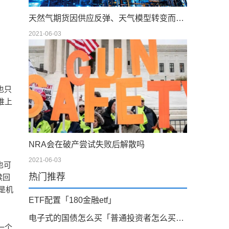
天然气期货因供应反弹、天气模型转变而下滑；现金仍在摇摆
2021-06-03
也只
推上
NRA会在破产尝试失败后解散吗
2021-06-03
也可
热门推荐
赎回
是机
ETF配置「180金融etf」
电子式的国债怎么买「普通投资者怎么买债券」
一个