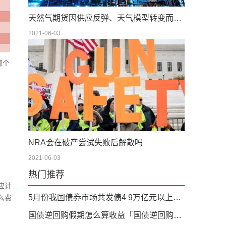
天然气期货因供应反弹、天气模型转变而下滑；现金仍在摇摆
2021-06-03
哪个
NRA会在破产尝试失败后解散吗
2021-06-03
热门推荐
应计
5月份我国债券市场共发债4 9万亿元以上「我国债券市场规模」
么费
国债逆回购假期怎么算收益「国债逆回购遇到节假日怎么计息」