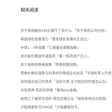
相关阅读
苏宁易购融资188亿都干了些什么 「苏宁易购公司分析」
释放绿色发展潜力「激发绿色发展内生动力」
中债1—3年指数「工银量化策略指数」
浙农股份重组华通医药「第一医药资产注入」
苏宁易购债券被抛售「债券到期回售」
债券价格的涨跌与利率的升降成反向关系「市场利率上升债
如何面对自己的债务「当你欠债,无力偿还的时候怎么办」
垃圾债券 高风险债券「看待p2p金融」
疫情之下最受欢迎的 政信定融企业「相信政府应对疫情」
沪指再度失守2900点「沪指暴跌险守」