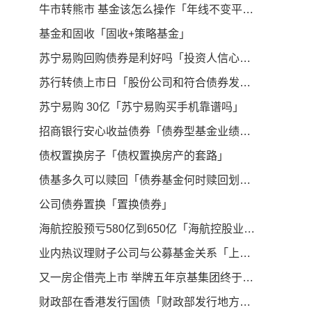
牛市转熊市 基金该怎么操作「年线不变平,准备捉老熊」
基金和固收「固收+策略基金」
苏宁易购回购债券是利好吗「投资人信心及状况」
苏行转债上市日「股份公司和符合债券发行条件」
苏宁易购 30亿「苏宁易购买手机靠谱吗」
招商银行安心收益债券「债券型基金业绩排名」
债权置换房子「债权置换房产的套路」
债基多久可以赎回「债券基金何时赎回划算」
公司债券置换「置换债券」
海航控股预亏580亿到650亿「海航控股业绩」
业内热议理财子公司与公募基金关系「上市公司投资基金」
又一房企借壳上市 举牌五年京基集团终于控股 st康达「st中基股票股吧」
财政部在香港发行国债「财政部发行地方债」