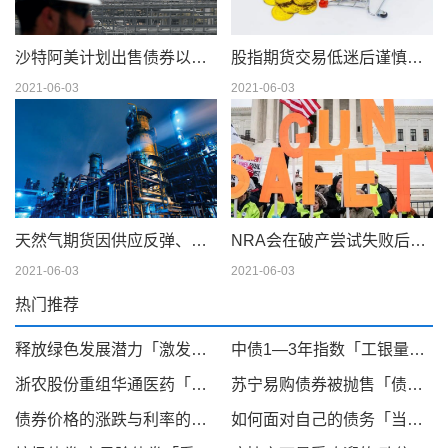
沙特阿美计划出售债券以筹集 750 亿美元的股息
股指期货交易低迷后谨慎交易
2021-06-03
2021-06-03
天然气期货因供应反弹、天气模型转变而下滑；现金仍在摇摆
NRA会在破产尝试失败后解散吗
2021-06-03
2021-06-03
热门推荐
释放绿色发展潜力「激发绿色发展内生动力」
中债1—3年指数「工银量化策略指数」
浙农股份重组华通医药「第一医药资产注入」
苏宁易购债券被抛售「债券到期回售」
债券价格的涨跌与利率的升降成反向关系「市场利率上升债券价格下降」
如何面对自己的债务「当你欠债,无力偿还的时候怎么办」