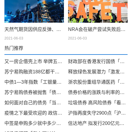
天然气期货因供应反弹、天气模型转变而下滑；现金仍在摇摆
NRA会在破产尝试失败后解散吗
2021-06-03
2021-06-03
热门推荐
又一房企借壳上市 举牌五年京基集团终于控股 st康达「st中基股票股吧」
财政部在香港发行国债「财政部发行地方债」
苏宁易购融资188亿都干了些什么 「苏宁易购公司分析」
释放绿色发展潜力「激发绿色发展内生动力」
中债1—3年指数「工银量化策略指数」
浙农股份重组华通医药「第一医药资产注入」
苏宁易购债券被抛售「债券到期回售」
债券价格的涨跌与利率的升降成反向关系「市场利率上升债券价格下降」
如何面对自己的债务「当你欠债,无力偿还的时候怎么办」
垃圾债券 高风险债券「看待p2p金融」
疫情之下最受欢迎的 政信定融企业「相信政府应对疫情」
沪指再度失守2900点「沪指暴跌险守」
中签是申购多少就中多少嘛「中签率0.13%算高吗」
信达地产 拟发行200亿元债务类融资产品有哪些「融资租赁属于债务性融资吗」