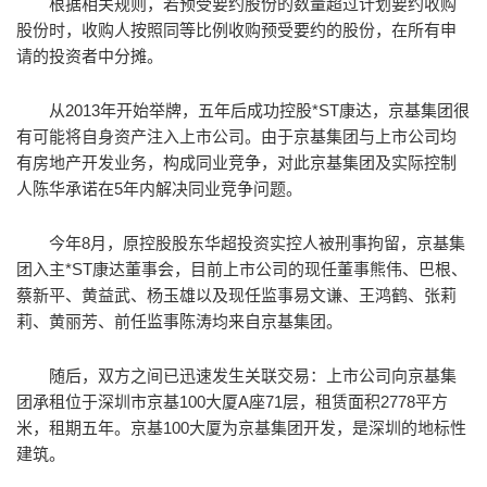
根据相关规则，若预受要约股份的数量超过计划要约收购
股份时，收购人按照同等比例收购预受要约的股份，在所有申
请的投资者中分摊。
从2013年开始举牌，五年后成功控股*ST康达，京基集团很
有可能将自身资产注入上市公司。由于京基集团与上市公司均
有房地产开发业务，构成同业竞争，对此京基集团及实际控制
人陈华承诺在5年内解决同业竞争问题。
今年8月，原控股股东华超投资实控人被刑事拘留，京基集
团入主*ST康达董事会，目前上市公司的现任董事熊伟、巴根、
蔡新平、黄益武、杨玉雄以及现任监事易文谦、王鸿鹤、张莉
莉、黄丽芳、前任监事陈涛均来自京基集团。
随后，双方之间已迅速发生关联交易：上市公司向京基集
团承租位于深圳市京基100大厦A座71层，租赁面积2778平方
米，租期五年。京基100大厦为京基集团开发，是深圳的地标性
建筑。