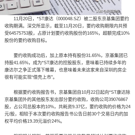
11月20日，*ST康达（000048.SZ）被二股东京基集团要约
收购期满。深交所显示，截至11月20日，要约收购期限内共预
受64575753股，占原计划要约收购股份的165%，超额完成10%
股份的要约收购目标。
要约收购成功后，加上原本持有股份31.65%，京基集团已
持股41.65%，成为*ST康达的控股股东，意味着已持续多年的
康达尔之争正式落下帷幕，也意味着未来这家来自深圳的房企
很有可能实现“借壳上市”。
根据要约收购报告书，京基集团自10月22日起向*ST康达除
京基集团外的其他股东发出部分要约收购，收购公司39076867
股，占公司总股本的10%，共耗资9.37亿，要约收购的价格为24
元/股，相较于本次要约收购报告书公告日前30个交易日内的加
权平均价格19.39元溢价24%。