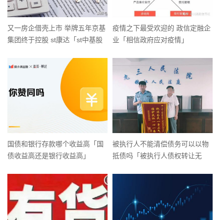
又一房企借壳上市 举牌五年京基
疫情之下最受欢迎的 政信定融企
集团终于控股 st康达「st中基股
业「相信政府应对疫情」
票股吧」
国债和银行存款哪个收益高「国
被执行人不能清偿债务可以以物
债收益高还是银行收益高」
抵债吗「被执行人债权转让无
效」