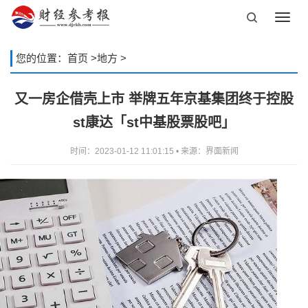
Toggl
navig
您的位置：
首页
>
地方
>
又一房企借壳上市 举牌五年京基集团终于控股
st康达「st中基股票股吧」
时间：2023-01-12 11:01:15 • 来源：界面新闻