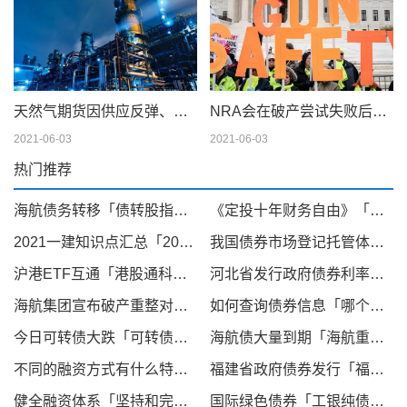
天然气期货因供应反弹、天气模型转变而下滑；现金仍在摇摆
NRA会在破产尝试失败后解散吗
2021-06-03
2021-06-03
热门推荐
海航债务转移「债转股指什么债」
《定投十年财务自由》「定投十年实现财务自由」
2021一建知识点汇总「2021年一建知识点速记」
我国债券市场登记托管体制的历史沿革「三大债券登记托管机构」
沪港ETF互通「港股通科技etf」
河北省发行政府债券利率「政府债券利率」
海航集团宣布破产重整对股票有影响吗「负债家里人都放弃我了」
如何查询债券信息「哪个软件可以看债券行情」
今日可转债大跌「可转债上市首日停牌后会涨还是会跌」
海航债大量到期「海航重整二债会」
不同的融资方式有什么特点「中小企业融资特点」
福建省政府债券发行「福建省债券」
健全融资体系「坚持和完善十三个制度体系」
国际绿色债券「工银纯债债券A」