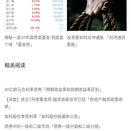
揭秘一波10年国债类基金 到底是
投资者如何对冲通胀 「对冲通货
个啥 「基金债」
膨胀」
相关阅读
40亿欧元负利率债券「预期收益率和到期收益率区别」
【深度】房企7月密集发债,融资收紧信号已现「房地产融资政策收
紧」
金科股份发债利率「金科股份股最新公告」
债券中的一级和二级市场「债券一级分销和二级分销」