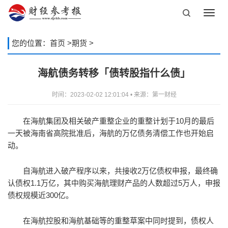
Toggl
navig
您的位置：
首页
>
期货
>
海航债务转移「债转股指什么债」
时间：2023-02-02 12:01:04 • 来源：第一财经
在海航集团及相关破产重整企业的重整计划于10月的最后
一天被海南省高院批准后，海航的万亿债务清偿工作也开始启
动。
自海航进入破产程序以来，共接收2万亿债权申报，最终确
认债权1.1万亿，其中购买海航理财产品的人数超过5万人，申报
债权规模近300亿。
在海航控股和海航基础等的重整草案中同时提到，债权人