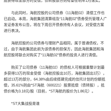
底获得现金部分的受偿，债转股部分则有望在明年1月落实。
与此同时，海航控股的公司债券（11海航02）清偿工作也
已启动。本周，海航集团清算组及“11海航02”债券受托管理人广
发证券发布公告，将在下周召开债券持有人会议，对受偿方案
进行表决。
海航控股的公司债券与理财产品相同，属于普通债权，不
过，由于海航集团此前为该债券的担保方，因此海航集团和海
航控股将联合对购买了“11海航02”债券的投资人进行清偿。
购买了公司债券（11海航02）的债权人可根据重整计划最
多获得13万的现金受偿（海航控股出10万，海航集团出3万），
超过13万的部分，64.38%由后续搭建完成的信托计划的份额抵
偿，35.61%则由*ST海航（600221）股票抵偿（债转股），抵
债价格为3.18元/股（目前，*ST海航的股价为1.86元）。
*ST大集战投是谁