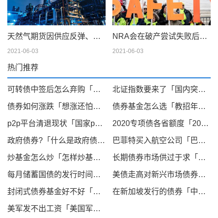
天然气期货因供应反弹、天气模型转变而下滑；现金仍在摇摆
NRA会在破产尝试失败后解散吗
2021-06-03
2021-06-03
热门推荐
可转债中签后怎么弃购「科创板打新额度」
北证指数要来了「国内突然宣布大消息」
债券如何涨跌「想涨还怕跌 你需要一款平滑股债波动 神器 」
债券基金怎么选「教招年龄」
p2p平台清退现状「国家p2p网贷清零」
2020专项债各省额度「2021年专项债」
政府债券?「什么是政府债券项目」
巴菲特买入航空公司「巴菲特航空股止损」
炒基金怎么炒「怎样炒基金入门知识」
长期债券市场供过于求「债券市场收益率下行」
每月储蓄国债的发行时间段为十日至十九日「储蓄国债持有不满半年的,提前兑付」
美债走高对新兴市场债券影响「优先债」
封闭式债券基金好不好「封闭式证券投资基金」
在新加坡发行的债券「中企在新加坡发行债券」
美军发不出工资「美国军人工资发放困难 美国两艘退役航母卖了2美分」