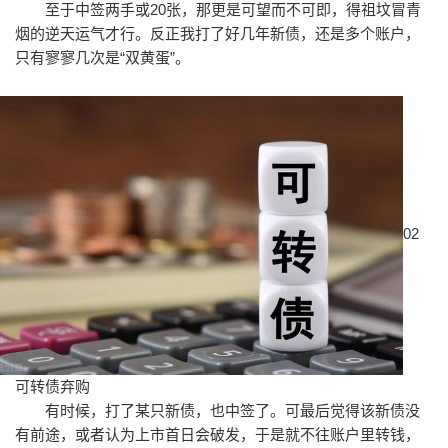
至于中签两手或20张，那更是可望而不可即，得祖坟冒青
烟的逆天运气才行。反正我打了好几年新债，还是多个账户，
只有寥寥几次是“双黄蛋”。
02
可转债弃购
有时候，打了某只新债，也中签了。可最后觉得该新债没
有前途，或者认为上市首日会破发，于是就不往账户里转钱，