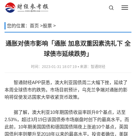
Toggl
navig
您的位置：
首页
>
股票
>
通胀对债市影响「通胀 加息双重因素洗礼下 全
球债市延续跌势」
时间：2023-01-31 18:07:19 • 来源：智通财经
智通财经APP获悉，澳大利亚国债周二大幅下挫，延续了
本周全球债市的跌势。市场目前预计，乌克兰争端对通胀的影
响将促使发达国家大举收紧货币政策。
据了解，澳大利亚10年期国债收益率跃升8个基点，达至
2.53%，超过3月19日该国债券市场崩盘时创下的最高水平。而
此前，10年期美国国债和德国国债隔夜上涨逾10个基点，英国
国债利率则攀升至2018年以来的最高水平。投资者确信，美联