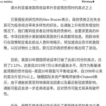
澳大利亚基准国债收益率升至疫情恐慌时的高点之上
贝莱德投资研究所的Alex Brazier表示，政府债券正在失去
其可为投资组合带来多样性的好处，在通胀上升和债务增加的
情况下，我们看到投资者在持有政府债券时，会要求更高的补
偿。市场目前预计美联储和英国央行本周都将加息。而欧洲央
行在政策制定者此前出人意料地暗示，将加速退出货币刺激政
策，以应对物价上涨后，欧元区的政府债券价格出现了波动。
目前，美国10年期国债收益率打破了此前2月份的高点，达
到了2.12%，这是自2019年7月以来的最高水平。而作为衡量通
胀预期的债市指标--美国10年期盈亏平衡收益率，自1998年以来
的首次升至3%以上。瑞穗国际多资产策略师彼得•Chatwell表
示，由于通胀前景受到地缘政治因素以及最近新冠疫情影响，
通胀可能还会进一步走高收益率。这对债市可能尤其具有破坏
性。
此外，掉期互换市场已完全消化了美联储本周加息25个基