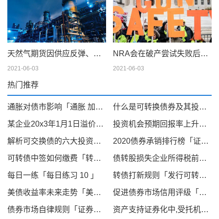
天然气期货因供应反弹、天气模型转变而下滑；现金仍在摇摆
NRA会在破产尝试失败后解散吗
2021-06-03
2021-06-03
热门推荐
通胀对债市影响「通胀 加息双重因素洗礼下 全球债市延续跌势」
什么是可转换债券及其投融资价值与风险「可分离交易的可转换公司债券」
某企业20x3年1月1日溢价购入4年期债券,划分为债券投资「债券投资价值评估」
投资机会预期回报率上升债券供给率上升「国债收益率跟国债收益」
解析可交换债的六大投资风险「可交换公司债优缺点」
2020债券承销排行榜「证券承销与保荐」
可转债中签如何缴费「转债中签了怎么缴款」
债转股损失企业所得税前扣除「企业所得税中借款费用扣除」
每日一练「每日练习 10 」
转债打新规则「发行可转债的条件」
美债收益率未来走势「美债收益率对美元的影响」
促进债券市场信用评级「债券信用评级的依据」
债券市场自律规则「证券市场资信评级业务管理暂行办法」
资产支持证券化中,受托机构「资产证券化信托」