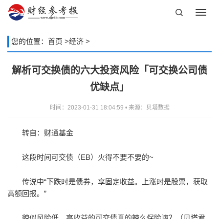
Toggl
navig
您的位置：
首页
>
经济
>
解析可交换债的六大投资风险「可交换公司债
优缺点」
时间：2023-01-31 18:04:59 • 来源：贝塔数据
转自：财通基金
这段时间可交债（EB）火得不要不要的~
传说中“下跌时是债券，享固定收益。上涨时是股票，获取
高额回报。”
貌似风险低、高收益的可交债真的辣么保险嘛？（贝塔君