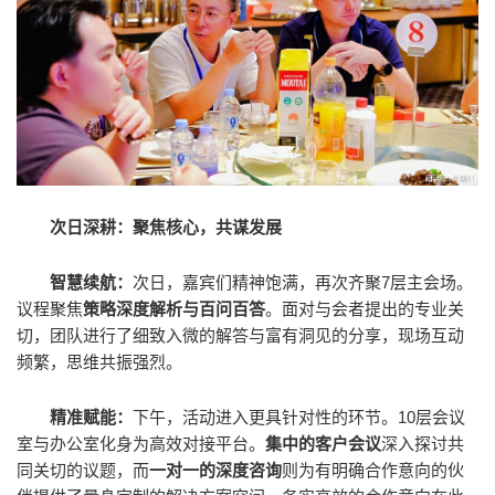
次日深耕：聚焦核心，共谋发展
智慧续航：
次日，嘉宾们精神饱满，再次齐聚7层主会场。
议程聚焦
策略深度解析与百问百答
。面对与会者提出的专业关
切，团队进行了细致入微的解答与富有洞见的分享，现场互动
频繁，思维共振强烈。
精准赋能：
下午，活动进入更具针对性的环节。10层会议
室与办公室化身为高效对接平台。
集中的客户会议
深入探讨共
同关切的议题，而
一对一的深度咨询
则为有明确合作意向的伙