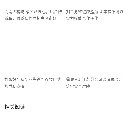
剑南酒樽坊 承名酒匠心，启合作
掘金男性健康蓝海 固本扶阳滴以
新程，诚邀伙伴共拓白酒市场
实力赋能合作伙伴
刘永好：从创业先锋到农牧巨擘
鼎诚人寿江苏分公司以消防培训
的成功密码
筑牢安全屏障
相关阅读