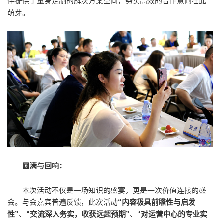
伴提供了量身定制的解决方案空间，务实高效的合作意向在此
萌芽。
圆满与回响：
本次活动不仅是一场知识的盛宴，更是一次价值连接的盛
会。与会嘉宾普遍反馈，此次活动
“内容极具前瞻性与启发
性”
、
“交流深入务实，收获远超预期”
、
“对运营中心的专业实