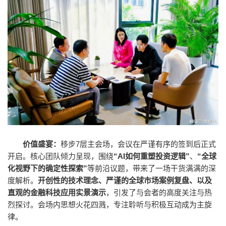
价值盛宴：
移步7层主会场，会议在严谨有序的签到后正式
开启。核心团队倾力呈现，围绕
“AI如何重塑投资逻辑”
、
“全球
化视野下的确定性探索”
等前沿议题，带来了一场干货满满的深
度解析。
开创性的技术理念、严谨的全球市场案例复盘、以及
直观的金融科技应用实景演示
，引发了与会者的高度关注与热
烈探讨。会场内思想火花四溅，专注聆听与积极互动成为主旋
律。