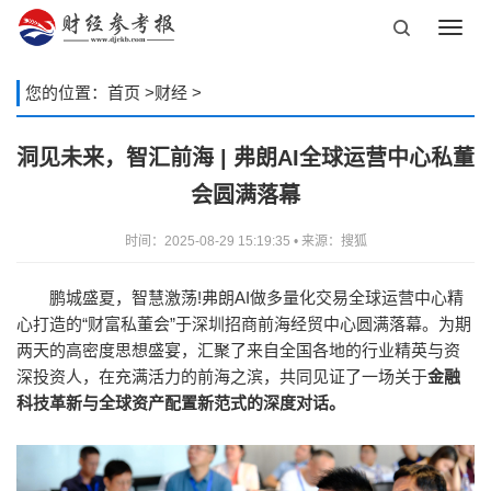
Toggl
navig
您的位置：
首页
>
财经
>
洞见未来，智汇前海 | 弗朗AI全球运营中心私董
会圆满落幕
时间：2025-08-29 15:19:35 • 来源：搜狐
鹏城盛夏，智慧激荡!弗朗AI做多量化交易全球运营中心精
心打造的“财富私董会”于深圳招商前海经贸中心圆满落幕。为期
两天的高密度思想盛宴，汇聚了来自全国各地的行业精英与资
深投资人，在充满活力的前海之滨，共同见证了一场关于
金融
科技革新与全球资产配置新范式
的深度对话。