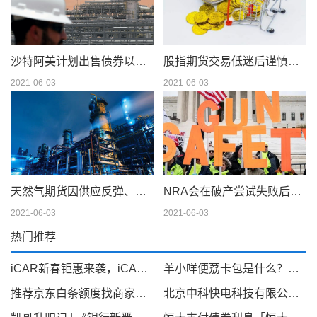
沙特阿美计划出售债券以筹集 750 亿美元的股息
股指期货交易低迷后谨慎交易
2021-06-03
2021-06-03
天然气期货因供应反弹、天气模型转变而下滑；现金仍在摇摆
NRA会在破产尝试失败后解散吗
2021-06-03
2021-06-03
热门推荐
iCAR新春钜惠来袭，iCAR 03至高优惠35000元
羊小咩便荔卡包是什么？可以提现套取出来吗，看完你就明白！
推荐京东白条额度找商家兑现，京东白条秒到商家介绍
北京中科快电科技有限公司旗下“快来电”项目：获知名企业中健华程（北京）科技有限公司A轮2500万融资引领新能源汽车充电桩产业新篇章