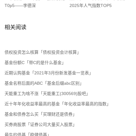
T0p5——李德深
2025年人气指数TOP5
相关阅读
债权投资怎么核算「债权投资会计核算」
基金份额C「带C的是什么基金」
近期认购基金「2021年3月份新发基金一览表」
基金名称后面的ABC「基金后缀abc区别」
天能重工为啥不涨「天能重工(300569)股吧」
近十年年化收益率最高的基金「年化收益率最高的指数」
基金和债券怎么买「买理财还是债券」
买券商股票「证券公司大量买入股票」
最牛的债基「稳健债基」