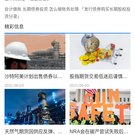
会计做账 长期债券投资 怎么做账务处理 「发行债券购买长期股权投
资分录」
精彩信息
沙特阿美计划出售债券以筹集 750 亿美元的股息
股指期货交易低迷后谨慎交易
2021-06-03
2021-06-03
天然气期货因供应反弹、天气模型转变而下滑；现金仍在摇摆
NRA会在破产尝试失败后解散吗