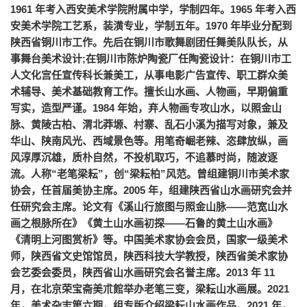
1961 年考入西安美术学院附属中学，学制四年。1965 年考入西
安美术学院工艺系，装潢专业，学制五年。1970 年毕业分配到
陕西省铜川市工作。先后在铜川市歌舞剧团任舞美队队长，从
事舞台美术设计;在铜川市陈炉陶瓷厂任陶瓷设计：在铜川市工
人文化宫任宣传科长兼美工，从事电影广告宣传
、
职工群众美
术辅导、美术基础教育工作。擅长山水画、人物画，早期偏重
写实，造型严谨。1984 年始，弃人物画专攻山水，以照金山
脉、黄陵古柏、渭北莽塬、村寨、乱石小溪为描写对象，兼及
华山、陕南风光、西域景色等。用笔奇崛老辣、恣肆放纵，画
风淳厚沉雄，质朴自然，不投机取巧，不追慕时尚，随波逐
流。人称“老笔梁耘”，创“梁耘柏”风范。曾组建铜川市美术家
协会，任首届美协主席。2005 年，组建陕西省山水画研究会并
任研究会主席。论文有《溪山行旅图与照金山脉——范宽山水
画之根脉所在》《黄土山水画初探——石鲁的黄土山水画》
《清明上河图赏析》等。中国美术家协会会员，国家一级美术
师，陕西省文史馆馆员，陕西科技大学教授，陕西省美术家协
会艺委会委员，陕西省山水画研究会名誉主席。2013 年 11
月，在北京荣宝斋美朮館举办老笔三变，梁耘山水画展。2021
年，美术杂志第六期，组专版介绍梁耘山水画作品。2021 年，