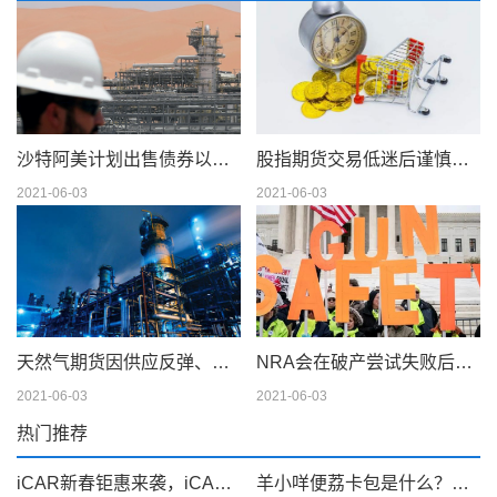
沙特阿美计划出售债券以筹集 750 亿美元的股息
股指期货交易低迷后谨慎交易
2021-06-03
2021-06-03
天然气期货因供应反弹、天气模型转变而下滑；现金仍在摇摆
NRA会在破产尝试失败后解散吗
2021-06-03
2021-06-03
热门推荐
iCAR新春钜惠来袭，iCAR 03至高优惠35000元
羊小咩便荔卡包是什么？可以提现套取出来吗，看完你就明白！