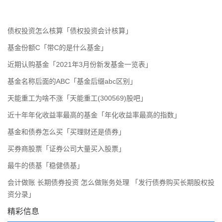
债权投资怎么核算「债权投资会计核算」
基金份额C「带C的是什么基金」
近期认购基金「2021年3月份新发基金一览表」
基金名称后面的ABC「基金后缀abc区别」
天能重工为啥不涨「天能重工(300569)股吧」
近十年年化收益率最高的基金「年化收益率最高的指数」
基金和债券怎么买「买理财还是债券」
买券商股票「证券公司大量买入股票」
最牛的债基「稳健债基」
会计做账 长期债券投资 怎么做账务处理 「发行债券购买长期股权投
资分录」
精彩信息