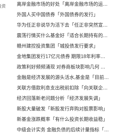
离岸金融市场的好处「离岸金融市场的运作」
投资
外国人买中国债券「外国债券的发行」
华为任正非说华为活下去「任正非突然宣布好消息」
震荡行情买什么基金好「适合长期持有的基金板块」
赣州建控投资集团「城投债发行要求」
金地集团发行17亿元债券 期限18年利率为4 8年「公司债券年利率」
政策利好频频涌现 对券商板块影响几何 「板块受政策利好消息」
金融是经济发展的源头活水,基金是「目前金融业的发展趋势」
关联方借款利息支出税前扣除「向关联企业借款债资比」
经济回落新老问题分析「经济发展失调」
新股大量破发「新股发行弃购对股票影响」
新基金涨跌概率「有什么投资长期收益稳」
中级会计实务 金融负债的后续计量指标「金融负债的后续计量」