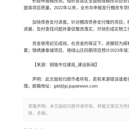
积极申报棚改债。组织各县区全面梳理棚改项目资
提高项目质量。2022年以来，全市共申报发行棚改专项
加快债券支付进度。针对棚改债券支付慢的项目，
进展，及时查找问题并督促整改落实，尽快形成实物工作
资金使用初见成效。在资金的保证下，进展较为顺
置；锦绣康泰城项目、倚绿山庄四期项目预计2023年竣
【来源：铜陵市住建局_建设新闻】
声明：此文版权归原作者所有，若有来源错误或者
理。邮箱地址：
jpbl@jp.jiupainews.com
郑重声明：本文版权归原作者所有，转载文章仅为传
除，多谢。