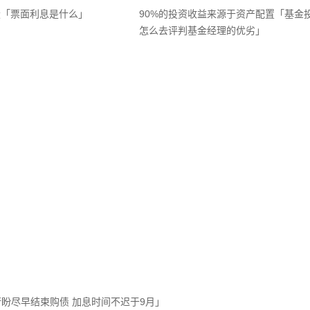
股「票面利息是什么」
90%的投资收益来源于资产配置「基金
怎么去评判基金经理的优劣」
盼尽早结束购债 加息时间不迟于9月」