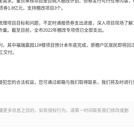
金需求，重点审核项目是否纳入棚改计划、债券发行可行性等内容，
债券1.8亿元，支持棚改项目3个。
梳理项目目标和问题，不定时通报债券支出进度，深入项目现场了解
量。截至目前，全市2022年棚改专项债已全部支出。
利，其中福瑞嘉园12#楼项目预计本年底完成，原棚户区居民即将回
工交付。
侵犯您的合法权益，您可通过邮箱与我们取得联系，我们将及时进行
播更多信息之目的，如有侵权行为，请第一时间联系我们修改或删