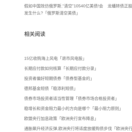
假如中国效仿俄罗斯,“清空”10540亿美债!会
龙蟠转债正
发生什么?「俄罗斯清空美债」
相关阅读
15亿收购海上风电「退市风电股」
长期应付款如何核算「长期应付款分录」
投资者偏好短期债券「债券型基金的」
德邦基金短债「稳添利短债」
债券市场投资者适当性管理「债券市场合格投资者」
稳增长和资金阻力最小的方向是哪个「最小阻力原则」
欧盟央行加息政策「欧洲央行宣布降息」
通胀飙升经济反弹,欧洲央行将适度放缓购债步伐「欧洲央行