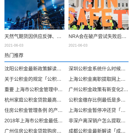
天然气期货因供应反弹、天气模型转变而下滑；现金仍在摇摆
NRA会在破产尝试失败后解散吗
2021-06-03
2021-06-03
热门推荐
沈阳公积金最新政策解读「住房公积金下调」
深圳公积金系统什么时候恢复「深圳公积金存在未办结业务怎么处理」
关于公积金的规定「公积金新规定」
上海公积金离职提取网上办理「网上公积金提取」
重要 上海市公积金管理中心本月底将陆续暂停部分住房公积金业务办理
广州公积金政策有新变化2020「广州公积金购房政策」
杭州家庭公积金贷款最高额度「杭州公积金家庭贷款额度」
公积金缴存比例最低是多少「住房公积金缴纳比例」
住房公积金管理条例 的产生及修改对象「2019住房公积金管理条例」
上海公积金暂停冲还贷「上海公积金一次性冲还贷」
2018年上海市公积金最低缴费基数「公积金缴存基数和比例」
非深户离深销户怎么提取公积金「非深户离深销户提取公积金多久到账」
广州住房公积金贷款购房提取可全程网办理吗「广州住房公积金如何网上提取」
成都公积金最新解读「成都公积金使用政策」