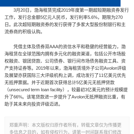
3月20日，渤海租赁完成2019年度第一期超短期融资券发行
工作，发行总金额5亿元人民币，发行利率5.6%，期限为270
日。此次超短期融资券的发行获得了多家大型股份制银行和主
流券商的积极认购。
凭借主体及债券双AAA的资信水平和稳健的经营能力，渤
海租赁在全球范围内拥有多元化的融资渠道，包括公开市场股
权融资、银团贷款、公司债券、银行间市场债务融资工具、资
产支持证券等。2019年以来，渤海租赁境外子公司Avolon评级
及展望亦获国际三大评级机构上调，成功发行了11亿美元优先
无抵押票据。并于近期首次获得总计5亿美元无抵押贷款
（unsecured term loan facility），较最初3亿美元的预计规模提
升了66%。该笔贷款进一步提升了Avolon无抵押融资比重，有
助于其未来向投资评级迈进。
郑重声明：本文版权归原作者所有，转载文章仅为传播更
多信息之目的，如有侵权行为，请第一时间联系我们修改