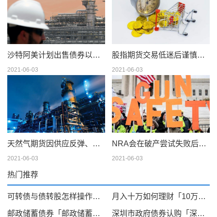
沙特阿美计划出售债券以筹集 750 亿美元的股息
股指期货交易低迷后谨慎交易
2021-06-03
2021-06-03
天然气期货因供应反弹、天气模型转变而下滑；现金仍在摇摆
NRA会在破产尝试失败后解散吗
2021-06-03
2021-06-03
热门推荐
可转债与债转股怎样操作「可转债与债转股的区别」
月入十万如何理财「10万存定期还是买理财」
邮政储蓄债券「邮政储蓄国债什么时候发行」
深圳市政府债券认购「深圳在香港发行离岸人民币债券」