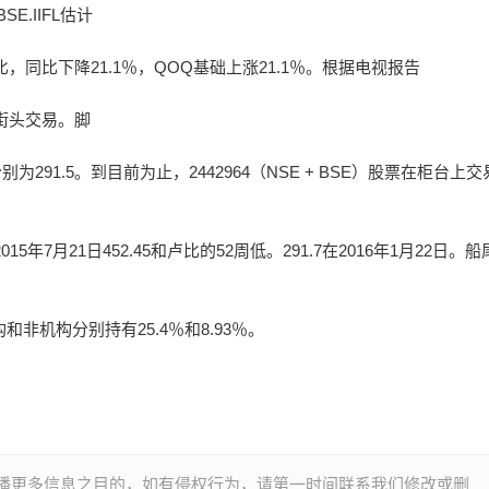
E.IIFL估计
，同比下降21.1％，QOQ基础上涨21.1％。根据电视报告
块街头交易。脚
为291.5。到目前为止，2442964（NSE + BSE）股票在柜台上
5年7月21日452.45和卢比的52周低。291.7在2016年1月22日。
和非机构分别持有25.4％和8.93％。
播更多信息之目的，如有侵权行为，请第一时间联系我们修改或删