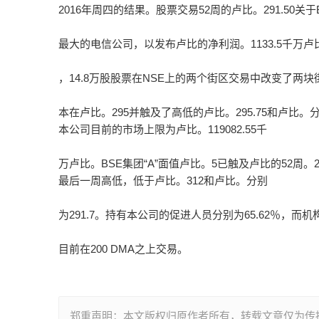
2016年周四的结果。股票交易52周的卢比。291.50关于BS
最大的电信公司，以发布卢比的净利润。1133.5千万卢比
，14.8万股股票在NSE上的两个街区交易中改变了两
本在卢比。295并触及了高低的卢比。295.75和卢比。分别
本公司目前的市场上限为卢比。119082.55千
万卢比。BSE集团“A”面值卢比。5已触及卢比的52周。201
最后一周高低，低于卢比。312和卢比。分别
为291.7。持有本公司的促进人员分别为65.62％，而机构
目前在200 DMA之上交易。
郑重声明：本文版权归原作者所有，转载文章仅为传