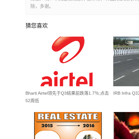
除，多谢。
猜您喜欢
Bharti Airtel领先于Q3结果前跌落1.7％;点击
IRB Infra
52周低