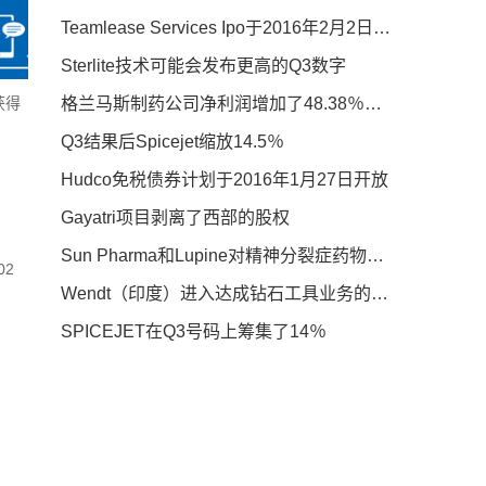
Teamlease Services Ipo于2016年2月2日开放
Sterlite技术可能会发布更高的Q3数字
获得
格兰马斯制药公司净利润增加了48.38％至卢比。1,703 Mn.
Q3结果后Spicejet缩放14.5％
Hudco免税债券计划于2016年1月27日开放
Gayatri项目剥离了西部的股权
Sun Pharma和Lupine对精神分裂症药物进行暂定USFDA NOD
02
Wendt（印度）进入达成钻石工具业务的协议
SPICEJET在Q3号码上筹集了14％