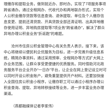
理缴存和提取业务，做到就近办、即时办。实现了7项服务事项
跨省通办。通过全程网办、代收代办和两地联办形式，实现个
人公积金缴存贷款等信息查询、退休提取、单位及个人缴存信
息变更、提前还清贷款、开具贷款全部还清证明、出具异地缴
存使用证明、异地购房提取等7项业务“跨省通办”，解决了群众
异地办理公积金业务“折返跑”的难题。
沧州市住房公积金管理中心有关负责人表示，接下来，该
中心将继续以便民利企优服务为目标，进一步完善升级信息系
统，精简办事资料，通过采用预审、全程网办等方式扩大网上
办业务范围，让群众享受更便捷的优质服务。同时借助河北政
务服务平台企业开办“一日办”平台，让企业在网上登记设立时可
以同时开设公积金账户，避免重复提供开户材料。还要加快接
入全国住房公积金小程序，让缴存职工可以通过小程序办理公
积金查询、提取、异地转移接续等业务，进一步丰富业务办理
渠道。
（燕都融媒体记者李家伟）