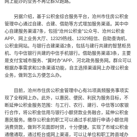
网上能办的业务不再让群众跑路。
另据介绍，基于公积金综合服务平台，沧州市住房公积金
管理中心通过自建、合建、借助等方式增加服务渠道。其中中
心自建服务渠道7条，包括“沧州公积金”公众号、沧州公积金
APP、网上业务大厅、12329热线、12329短信、自助查询机、
公积金网站。与银行合建渠道2条，包括与建行共建的智慧柜员
机、与中信银行共建的中信手机银行。借助服务渠道3条，主要
是支付宝城市服务、“冀时办”APP、河北政务服务网。群众可以
根据办事需求和12条渠道功能，自主选择渠道网上办理公积金
业务，做到怎么方便怎么办。
目前，沧州市住房公积金管理中心有31项高频服务事项实
现了全程网上办。此外，以惠民、便民、利民为服务目标，不
断延伸公积金服务范围：与工行、农行、建行、中信等10家银
行合作，将公积金信用与银行小额贷款业务融合，延伸公积金
惠民服务。缴存公积金的职工可以通过手机银行申请小额信用
消费贷款，做到不见面即时贷，十分便捷。实现了市域公积金
通缴通取，通过柜台或网上渠道，可以让单位和职工跨县域办