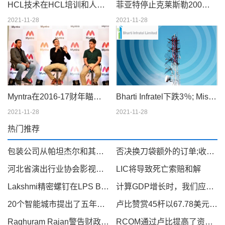
HCL技术在HCL培训和人员配置服务中获得100％的股份
菲亚特停止克莱斯勒200和闪避我们在美国
2021-11-28
2021-11-28
Myntra在2016-17财年瞄准10亿美元的GMV
Bharti Infratel下跌3％; Misses Street in Q3
2021-11-28
2021-11-28
热门推荐
包装公司从帕坦杰尔和其他顶级FMCG新闻中眼睛大企业
否决换刀袋额外的订单;收益2％
河北省演出行业协会影视专业委员会成立大会第一次全体委员会议线上顺利召开
LIC将导致死亡索赔和解
Lakshmi精密螺钉在LPS Bossard批准49％的销售
计算GDP增长时，我们应该小心：rajan.
20个智能城市提出了五年以上的50,802卢比的投资
卢比赞赏45杆以67.78美元兑美元
Raghuram Rajan警告财政赤字驱动的增长
RCOM通过卢比提高了资本支出指导。1000亿卢比