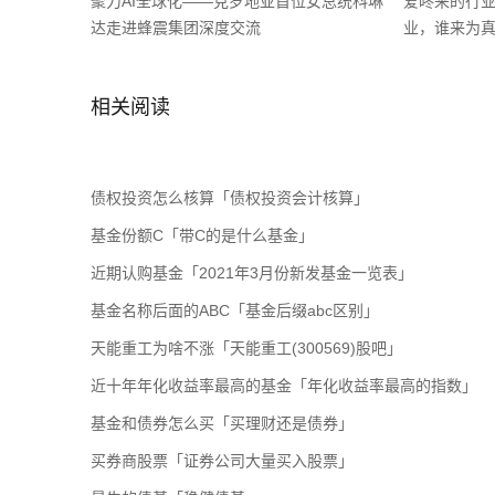
聚力AI全球化——克罗地亚首位女总统科琳
爱咚来的行
达走进蜂震集团深度交流
业，谁来为
相关阅读
债权投资怎么核算「债权投资会计核算」
基金份额C「带C的是什么基金」
近期认购基金「2021年3月份新发基金一览表」
基金名称后面的ABC「基金后缀abc区别」
天能重工为啥不涨「天能重工(300569)股吧」
近十年年化收益率最高的基金「年化收益率最高的指数」
基金和债券怎么买「买理财还是债券」
买券商股票「证券公司大量买入股票」