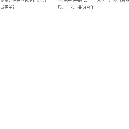
业观察：信任危机下的婚恋行
一顶好帽子的“幕后”：从代工厂视角看
真诚买单？
质、工艺与靠谱合作