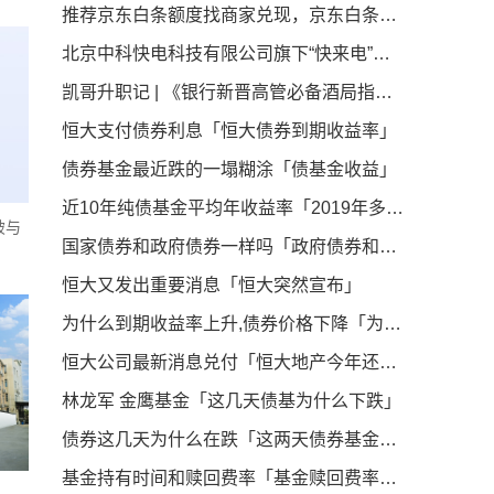
推荐京东白条额度找商家兑现，京东白条秒到商家介绍
北京中科快电科技有限公司旗下“快来电”项目：获知名企业中健华程（北京）科技有限公司A轮2500万融资引领新能源汽车充电桩产业新篇章
凯哥升职记 | 《银行新晋高管必备酒局指南》
恒大支付债券利息「恒大债券到期收益率」
债券基金最近跌的一塌糊涂「债基金收益」
近10年纯债基金平均年收益率「2019年多只中长期纯债基金收益率超5 最高收益率38 95 」
破与
国家债券和政府债券一样吗「政府债券和国债的区别」
恒大又发出重要消息「恒大突然宣布」
为什么到期收益率上升,债券价格下降「为什么债券价格和收益率成反比」
恒大公司最新消息兑付「恒大地产今年还会动工吗」
林龙军 金鹰基金「这几天债基为什么下跌」
债券这几天为什么在跌「这两天债券基金怎么回事」
基金持有时间和赎回费率「基金赎回费率一般多少」