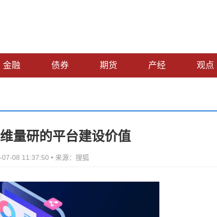
金融
债券
期货
产经
观点
维量研的平台建设价值
07-08 11:37:50 • 来源：搜狐