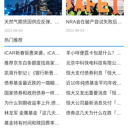
天然气期货因供应反弹、天气模型转变而下滑；现金仍在摇摆
NRA会在破产尝试失败后解散吗
2021-06-03
2021-06-03
热门推荐
iCAR新春钜惠来袭，iCAR 03至高优惠35000元
羊小咩便荔卡包是什么？可以提现套取出来吗，看完你就明白！
推荐京东白条额度找商家兑现，京东白条秒到商家介绍
北京中科快电科技有限公司旗下“快来电”项目：获知名企业中健华程（北京）科技有限公司A轮2500万融资引领新能源汽车充电桩产业新篇章
凯哥升职记 | 《银行新晋高管必备酒局指南》
恒大支付债券利息「恒大债券到期收益率」
债券基金最近跌的一塌糊涂「债基金收益」
近10年纯债基金平均年收益率「2019年多只中长期纯债基金收益率超5 最高收益率38 95 」
国家债券和政府债券一样吗「政府债券和国债的区别」
恒大又发出重要消息「恒大突然宣布」
为什么到期收益率上升,债券价格下降「为什么债券价格和收益率成反比」
恒大公司最新消息兑付「恒大地产今年还会动工吗」
林龙军 金鹰基金「这几天债基为什么下跌」
债券这几天为什么在跌「这两天债券基金怎么回事」
基金持有时间和赎回费率「基金赎回费率一般多少」