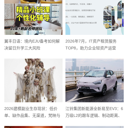
翼丰日语：境内EJU备考如何解
2026年7月，IT资产租赁服务
决留日升学三大风险
TOP8，助力企业轻资产运营
2026建模副业生存现状：低价
江铃集团新能源全新易至EV3：6
单、缺作品集、无渠道，梵映与
万级L2的跟车逻辑、制动距离、
盛绘艺点解决方案对比
盲区干预全解析