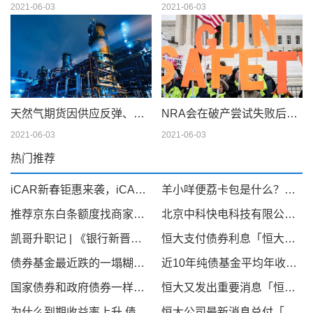
2021-06-03
2021-06-03
天然气期货因供应反弹、天气模型转变而下滑；现金仍在摇摆
NRA会在破产尝试失败后解散吗
2021-06-03
2021-06-03
热门推荐
iCAR新春钜惠来袭，iCAR 03至高优惠35000元
羊小咩便荔卡包是什么？可以提现套取出来吗，看完你就明白！
推荐京东白条额度找商家兑现，京东白条秒到商家介绍
北京中科快电科技有限公司旗下“快来电”项目：获知名企业中健华程（北京）科技有限公司A轮2500万融资引领新能源汽车充电桩产业新篇章
凯哥升职记 | 《银行新晋高管必备酒局指南》
恒大支付债券利息「恒大债券到期收益率」
债券基金最近跌的一塌糊涂「债基金收益」
近10年纯债基金平均年收益率「2019年多只中长期纯债基金收益率超5 最高收益率38 95 」
国家债券和政府债券一样吗「政府债券和国债的区别」
恒大又发出重要消息「恒大突然宣布」
为什么到期收益率上升,债券价格下降「为什么债券价格和收益率成反比」
恒大公司最新消息兑付「恒大地产今年还会动工吗」