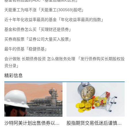
基金名称后面的ABC「基金后缀abc区别」
天能重工为啥不涨「天能重工(300569)股吧」
近十年年化收益率最高的基金「年化收益率最高的指数」
基金和债券怎么买「买理财还是债券」
买券商股票「证券公司大量买入股票」
最牛的债基「稳健债基」
会计做账 长期债券投资 怎么做账务处理 「发行债券购买长期股权投
资分录」
精彩信息
沙特阿美计划出售债券以筹集 750 亿美元的股息
股指期货交易低迷后谨慎交易