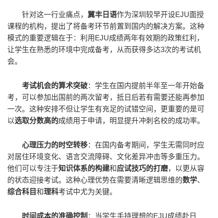
针对这一行业痛点，
翼丰
日语
作为深圳较早开设EJU面授
课程的机构，提出了将备考环节前置到国内的解决方案。这种
模式的重要逻辑在于：利用EJU成绩两年有效期的政策红利，
让学生在熟悉的环境中完成备考，从而获得多达3次的考试机
会。
考试机会的算术突破
：学生在国内提前半年至一年开始备
考，可以参加出国前的两次留考，抵日后若有需要还能再参加
一次。这种安排不但让学生有充足的试错空间，更重要的是可
以
选取分数高的
成绩用于申请，明显提升冲刺名校的成功率。
心理压力的时空转移
：在国内备考期间，学生无需同时应
对居住环境变化、语言交流障碍、文化差异冲击等多重压力。
他们可以专注于
知识体系的构建
和
应试技巧的打磨
，以更从容
的状态迎接考试。这种心理优势在需要清晰逻辑思维的
数学
、
综合科目
和
理科
考试中尤为关键。
时间成本的准确控制
：当学生手持理想的EJU成绩赴日