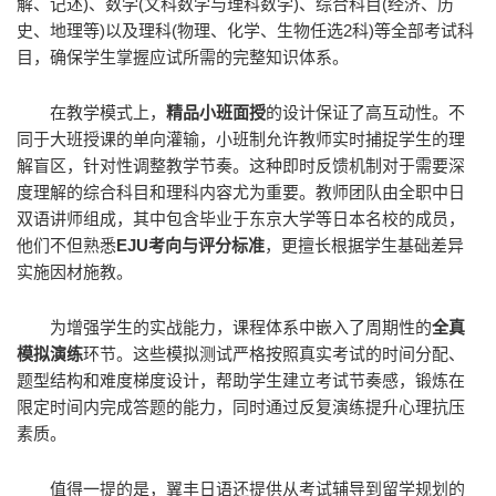
解、记述)、数学(文科数学与理科数学)、综合科目(经济、历
史、地理等)以及理科(物理、化学、生物任选2科)等全部考试科
目，确保学生掌握应试所需的完整知识体系。
在教学模式上，
精品小班面授
的设计保证了高互动性。不
同于大班授课的单向灌输，小班制允许教师实时捕捉学生的理
解盲区，针对性调整教学节奏。这种即时反馈机制对于需要深
度理解的综合科目和理科内容尤为重要。教师团队由全职中日
双语讲师组成，其中包含毕业于东京大学等日本名校的成员，
他们不但熟悉
EJU考向与评分标准
，更擅长根据学生基础差异
实施因材施教。
为增强学生的实战能力，课程体系中嵌入了周期性的
全真
模拟演练
环节。这些模拟测试严格按照真实考试的时间分配、
题型结构和难度梯度设计，帮助学生建立考试节奏感，锻炼在
限定时间内完成答题的能力，同时通过反复演练提升心理抗压
素质。
值得一提的是，翼丰日语还提供从考试辅导到留学规划的