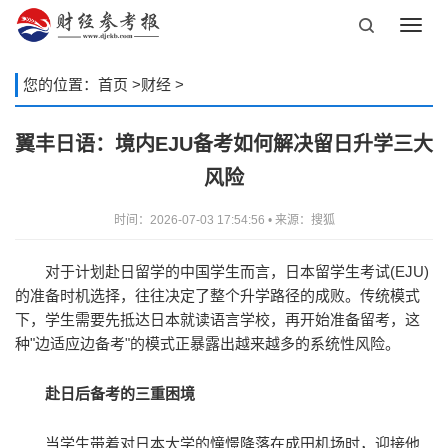
Toggl
navig
您的位置：
首页
>
财经
>
翼丰日语：境内EJU备考如何解决留日升学三大
风险
时间：2026-07-03 17:54:56 • 来源：搜狐
对于计划赴日留学的中国学生而言，日本留学生考试(EJU)
的准备时机选择，往往决定了整个升学路径的成败。传统模式
下，学生需要先抵达日本就读语言学校，再开始准备留考，这
种"边适应边备考"的模式正暴露出越来越多的系统性风险。
赴日后备考的三重困境
当学生带着对日本大学的憧憬降落在成田机场时，迎接他