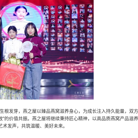
想生根发芽，燕之屋以臻品燕窝滋养身心，为成长注入持久能量，双
绽放”的价值共振。燕之屋将继续秉持匠心精神，以高品质燕窝产品滋
艺术发声，共筑温暖、美好未来。