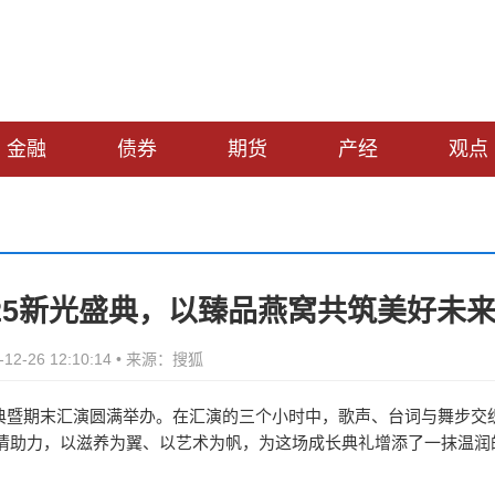
金融
债券
期货
产经
观点
25新光盛典，以臻品燕窝共筑美好未
12-26 12:10:14 • 来源：搜狐
光盛典暨期末汇演圆满举办。在汇演的三个小时中，歌声、台词与舞步交
情助力，以滋养为翼、以艺术为帆，为这场成长典礼增添了一抹温润