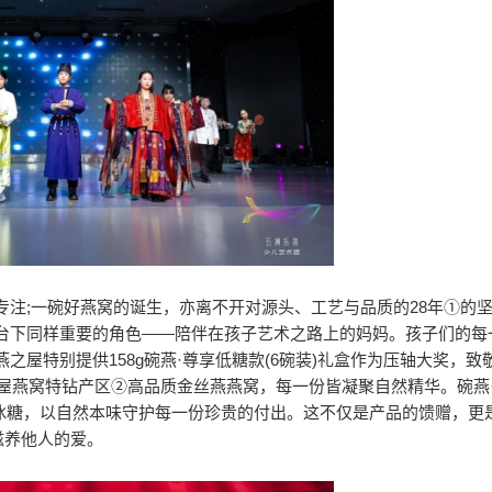
注;一碗好燕窝的诞生，亦离不开对源头、工艺与品质的28年①的
台下同样重要的角色——陪伴在孩子艺术之路上的妈妈。孩子们的每
屋特别提供158g碗燕·尊享低糖款(6碗装)礼盒作为压轴大奖，致
燕之屋燕窝特钻产区②高品质金丝燕燕窝，每一份皆凝聚自然精华。碗燕
窝、冰糖，以自然本味守护每一份珍贵的付出。这不仅是产品的馈赠，更
滋养他人的爱。