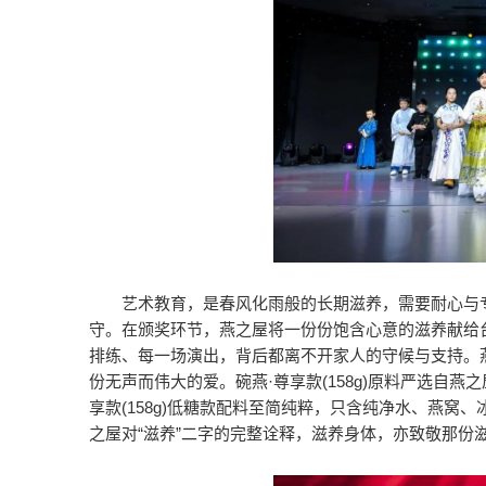
艺术教育，是春风化雨般的长期滋养，需要耐心与专
守。在颁奖环节，燕之屋将一份份饱含心意的滋养献给
排练、每一场演出，背后都离不开家人的守候与支持。燕之
份无声而伟大的爱。碗燕·尊享款(158g)原料严选自
享款(158g)低糖款配料至简纯粹，只含纯净水、燕
之屋对“滋养”二字的完整诠释，滋养身体，亦致敬那份