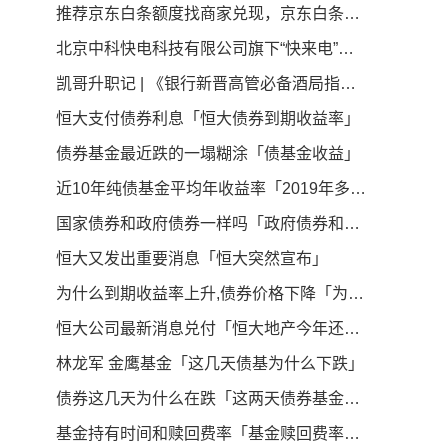
推荐京东白条额度找商家兑现，京东白条秒到商家介绍
北京中科快电科技有限公司旗下“快来电”项目：获知名企业中健华程（北京）科技有限公司A轮2500万融资引领新能源汽车充电桩产业新篇章
凯哥升职记 | 《银行新晋高管必备酒局指南》
恒大支付债券利息「恒大债券到期收益率」
债券基金最近跌的一塌糊涂「债基金收益」
近10年纯债基金平均年收益率「2019年多只中长期纯债基金收益率超5 最高收益率38 95 」
国家债券和政府债券一样吗「政府债券和国债的区别」
恒大又发出重要消息「恒大突然宣布」
为什么到期收益率上升,债券价格下降「为什么债券价格和收益率成反比」
恒大公司最新消息兑付「恒大地产今年还会动工吗」
林龙军 金鹰基金「这几天债基为什么下跌」
债券这几天为什么在跌「这两天债券基金怎么回事」
基金持有时间和赎回费率「基金赎回费率一般多少」