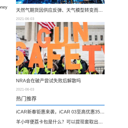
ey
天然气期货因供应反弹、天气模型转变而下滑；现金仍在摇摆
2021-06-03
NRA会在破产尝试失败后解散吗
2021-06-03
热门推荐
iCAR新春钜惠来袭，iCAR 03至高优惠35000元
羊小咩便荔卡包是什么？可以提现套取出来吗，看完你就明白！