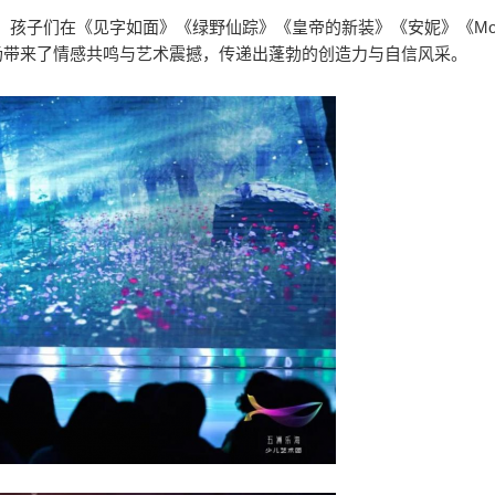
孩子们在《见字如面》《绿野仙踪》《皇帝的新装》《安妮》《Mon
，为现场带来了情感共鸣与艺术震撼，传递出蓬勃的创造力与自信风采。