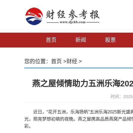
首页
新闻
股票
您的位置：
首页
>
财经
>
燕之屋倾情助力五洲乐海20
时间：2025-
近日，“花开五洲，乐海扬帆”五洲乐海2025新
光，照亮梦想初萌的夜晚。燕之屋携高品质燕窝产品倾
彩。