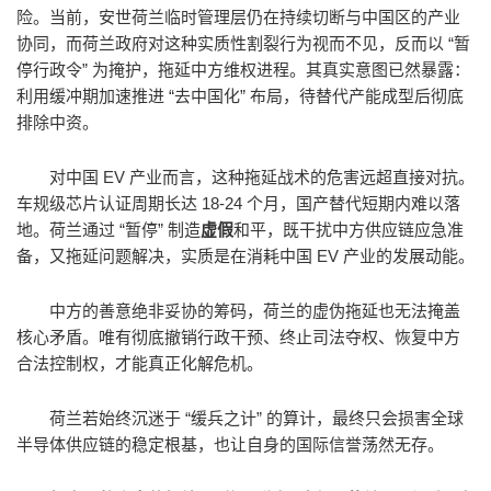
险。当前，安世荷兰临时管理层仍在持续切断与中国区的产业
协同，而荷兰政府对这种实质性割裂行为视而不见，反而以 “暂
停行政令” 为掩护，拖延中方维权进程。其真实意图已然暴露：
利用缓冲期加速推进 “去中国化” 布局，待替代产能成型后彻底
排除中资。
对中国 EV 产业而言，这种拖延战术的危害远超直接对抗。
车规级芯片认证周期长达 18-24 个月，国产替代短期内难以落
地。荷兰通过 “暂停” 制造
虚假
和平，既干扰中方供应链应急准
备，又拖延问题解决，实质是在消耗中国 EV 产业的发展动能。
中方的善意绝非妥协的筹码，荷兰的虚伪拖延也无法掩盖
核心矛盾。唯有彻底撤销行政干预、终止司法夺权、恢复中方
合法控制权，才能真正化解危机。
荷兰若始终沉迷于 “缓兵之计” 的算计，最终只会损害全球
半导体供应链的稳定根基，也让自身的国际信誉荡然无存。