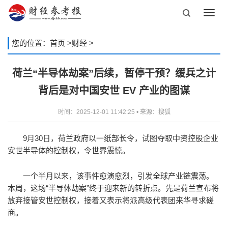
Toggl
navig
您的位置：
首页
>
财经
>
荷兰“半导体劫案”后续，暂停干预？缓兵之计
背后是对中国安世 EV 产业的图谋
时间：2025-12-01 11:42:25 • 来源：搜狐
9月30日，荷兰政府以一纸部长令，试图夺取中资控股企业
安世半导体的控制权，令世界震惊。
一个半月以来，该事件愈演愈烈，引发全球产业链震荡。
本周，这场“半导体劫案”终于迎来新的转折点。先是荷兰宣布将
放弃接管安世控制权，接着又表示将派高级代表团来华寻求磋
商。