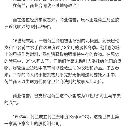
——在荷兰，商业合同敌不过地缘政治!”
而在这位经济学家看来，商业信誉，原本正是荷兰乃至欧
洲近代崛兴的“时代密码”。
16世纪末期，一艘荷兰商船被困冰封的北极圈。船长巴伦
支和17名荷兰水手在这里度过了8个月的漫长冬季。他们拆掉船
上的甲板作为燃料，靠打猎获取勉强维持生存的食物。在恶劣
的险境中，8个人死去了，但他们丝毫未动别人委托给他们的货
物，尽管这些货物中就有可以挽救生命的衣物和药品。冬去春
来，幸存的商人终于把货物几乎完好无损地送到委托人手中，
荷兰商人以生命为代价守卫经商法则的故事从此流传。
商业信誉，曾支撑起荷兰这个小国成为17世纪“海上马车夫”
的底气。
1602年，荷兰成立荷兰东印度公司(VOC)，这是世界上第
一家真正意义上的股份制公司。