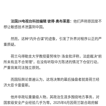
法国24电视台科技编辑 彼得·奥布莱恩：
他们声称原因是不
想让敏感技术泄露到中国。
然而，这种“内外合谋”的迹象，引发了外界对程序公正的严
重质疑。
荷兰乌得勒支大学教授曼努埃尔·洛金批评称，法庭裁决“前
所未有且不合常理”，在没有听取中方陈述的情况下仓促行动，
严重背离司法独立原则。
而国际舆论普遍认为，这场决策的幕后操盘者就是荷兰经
济大臣卡雷曼斯。
他并非政坛重量级人物，其政治生涯多围绕地方事务，对
国家级安全产业经验几乎为零。2025年6月因荷兰联合政府解