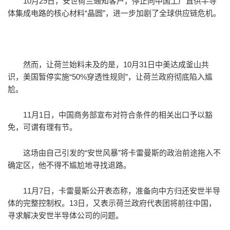
10月29日，安世荷兰通知客户，停止向中国工厂直供半导
体集成电路的核心材料“晶圆”，进一步加剧了全球供应链危机。
然而，让荷兰始料未及的是，10月31日中美达成釜山共
识，美国暂停实施“50%穿透性规则”，让荷兰政府彻底陷入尴
尬。
11月1日，中国商务部宣布对符合条件的相关出口予以豁
免，可谓有理有节。
这场由自己引发的“安世风暴”将卡雷曼斯的政治前途拖入不
确定区，他不得不尴尬地寻找退路。
11月7日，卡雷曼斯公开表态称，准备向中方归还安世半导
体的完整控制权。13日，又表示荷兰政府代表团将前往中国，
寻求解决安世半导体公司的问题。