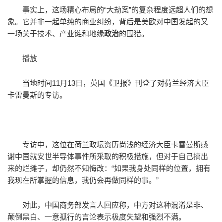
事实上，这场精心布局的“大劫案”的复杂程度远超人们的想
象。它并非一起单纯的商业纠纷，背后是美欧对中国发起的又
一场关于技术、产业链和地缘
政治
的围猎。
播放
当地时间11月13日，英国《卫报》刊登了对荷兰经济大臣
卡雷曼斯的专访。
专访中，这位在荷兰政坛资历尚浅的经济大臣卡雷曼斯感
谢中国就安世半导体事件所采取的积极措施，但对于自己搞出
来的烂摊子，却仍然不知悔改：“如果我身处同样的位置，拥有
我现在所掌握的信息，我仍会再做同样的事。”
对此，中国商务部发言人回应称，中方对这种混淆是非、
颠倒黑白、一意孤行的言论表示极度失望和强烈不满。