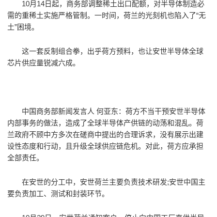
10月14日起，商务部调整稀土出口配额，对半导体制造必
需的重稀土实施严格管制。一时间，荷兰的光刻机也陷入了“无
土”困境。
这一套反制组合拳，出乎荷方预料，也让安世半导体全球
芯片供应量锐减六成。
中国商务部新闻发言人 何亚东：荷方不当干预安世半导体
内部事务的做法，造成了全球半导体产供链的动荡和混乱。荷
兰政府不顾中方多次在磋商中提出的合理诉求，没有展示出建
设性态度和行动，且升级全球供应链危机。对此，荷方应承担
全部责任。
在安世的分工中，安世荷兰主要负责技术研发;安世中国主
要负责加工、测试和封装环节。