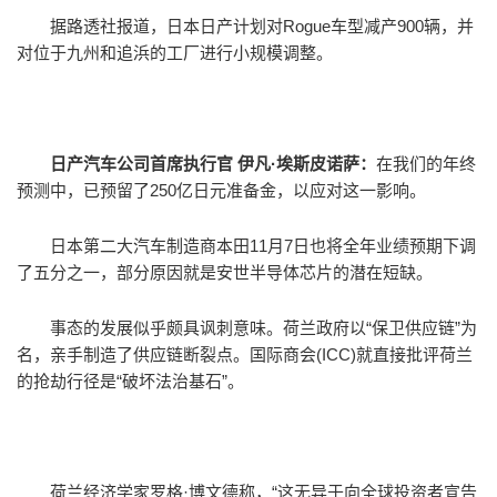
据路透社报道，日本日产计划对Rogue车型减产900辆，并
对位于九州和追浜的工厂进行小规模调整。
日产汽车公司首席执行官 伊凡·埃斯皮诺萨：
在我们的年终
预测中，已预留了250亿日元准备金，以应对这一影响。
日本第二大汽车制造商本田11月7日也将全年业绩预期下调
了五分之一，部分原因就是安世半导体芯片的潜在短缺。
事态的发展似乎颇具讽刺意味。荷兰政府以“保卫供应链”为
名，亲手制造了供应链断裂点。国际商会(ICC)就直接批评荷兰
的抢劫行径是“破坏法治基石”。
荷兰经济学家罗格·博文德称，“这无异于向全球投资者宣告