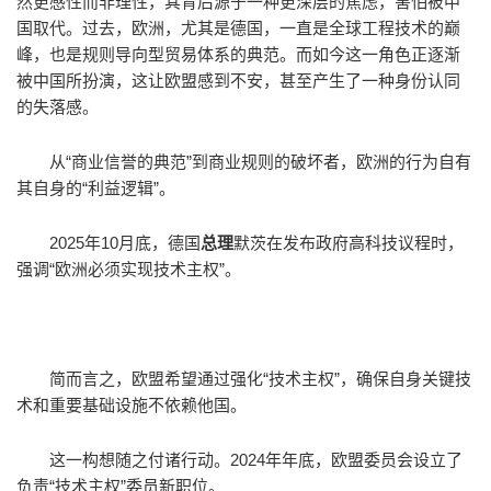
然更感性而非理性，其背后源于一种更深层的焦虑，害怕被中
国取代。过去，欧洲，尤其是德国，一直是全球工程技术的巅
峰，也是规则导向型贸易体系的典范。而如今这一角色正逐渐
被中国所扮演，这让欧盟感到不安，甚至产生了一种身份认同
的失落感。
从“商业信誉的典范”到商业规则的破坏者，欧洲的行为自有
其自身的“利益逻辑”。
2025年10月底，德国
总理
默茨在发布政府高科技议程时，
强调“欧洲必须实现技术主权”。
简而言之，欧盟希望通过强化“技术主权”，确保自身关键技
术和重要基础设施不依赖他国。
这一构想随之付诸行动。2024年年底，欧盟委员会设立了
负责“技术主权”委员新职位。