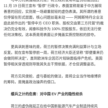
11 月 19 日荷兰宣布 “暂停” 行政令，表面宣称是鉴于中方展现
善意的回应，实则是一场避重就轻的虚伪表演。其所谓的善意
仅停留在形式层面，核心问题丝毫未动 —— 阿姆斯特丹企业法
庭此前作出的 “暂停中方 CEO 职务、股权交由第三方托管”的裁
决仍完全有效，闻泰科技作为 100% 控股股东，依旧无法行使
任何决策权。这本质是用表面让步掩盖实质控制权的掠夺。
更具讽刺意味的是，荷兰的暂停决策充满利益算计与立场
反复。就在宣布暂停前一周，荷兰经济大臣还坚称 “即便重来仍
会做同样决定”，直到欧洲车企因芯片短缺面临停产危机、美国
暂停相关穿透规则导致其失去干预依据，才仓促调整姿态。
荷方见风使舵、虚与委蛇的做法，是将企业当作地缘博弈
的筹码，是掩盖政治操弄的借口。
缓兵之计的危害：对中国 EV 产业的隐性绞杀
荷兰的虚伪拖延正在给中国新能源汽车产业制造持续风