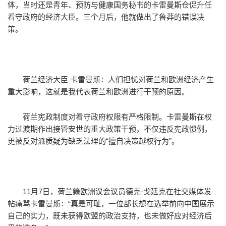
体，当时还是青年、预防与健康国务秘书的卡雷曼斯仓促升任
看守政府的经济大臣。三个月后，他就做出了鲁莽的错误决
策。
荷兰经济大臣 卡雷曼斯：人们担忧对荷兰和欧洲经济产生
重大影响，这就是我代表荷兰和欧洲进行干预的原因。
荷兰宪政制度对看守政府权限有严格限制。卡雷曼斯在权
力过渡期作出接管安世的重大政策干预，不仅违反宪政惯例，
更被反对派质疑为缺乏法理的“擅自决策越权行为”。
11月7日，荷兰籍欧洲议会议员德克·戈廷克在社交媒体发
帖痛骂卡雷曼斯：“真是可耻，一位部长想在选举前向中国展示
自己的实力，既未获得欧盟的政治支持，也未做好应对经济后