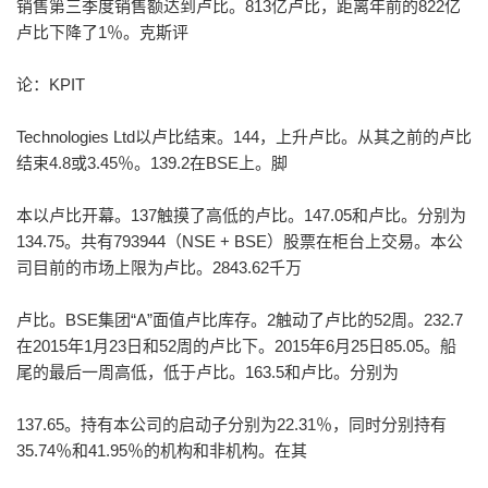
销售第三季度销售额达到卢比。813亿卢比，距离年前的822亿
卢比下降了1％。克斯评
论：KPIT
Technologies Ltd以卢比结束。144，上升卢比。从其之前的卢比
结束4.8或3.45％。139.2在BSE上。脚
本以卢比开幕。137触摸了高低的卢比。147.05和卢比。分别为
134.75。共有793944（NSE + BSE）股票在柜台上交易。本公
司目前的市场上限为卢比。2843.62千万
卢比。BSE集团“A”面值卢比库存。2触动了卢比的52周。232.7
在2015年1月23日和52周的卢比下。2015年6月25日85.05。船
尾的最后一周高低，低于卢比。163.5和卢比。分别为
137.65。持有本公司的启动子分别为22.31％，同时分别持有
35.74％和41.95％的机构和非机构。在其