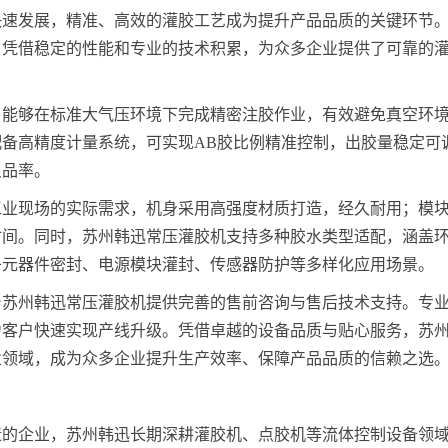
快速发展，精准、高效的灌胶工艺成为提升产品品质的关键环节
，凭借稳定的性能和专业的技术积累，为众多企业提供了可靠的
，能够在标准大气压环境下完成精密注胶作业，有效避免真空环
备高精度计量系统，可实现AB胶比例精准控制，出胶量稳定可
良品率。
工业现场的实际需求，机身采用高强度材质打造，经久耐用；模
时间。同时，苏州韩迅常压灌胶机支持多种胶水类型适配，涵盖
子元器件密封、电源模块灌封、传感器防护等多样化应用场景。
台苏州韩迅常压灌胶机提供完善的售前咨询与售后技术支持。专
力客户快速实现产线升级。凭借卓越的设备品质与贴心服务，苏
业领域，成为众多企业提升生产效率、保障产品品质的信赖之选
造的企业，苏州韩迅长期深耕灌胶机、点胶机等流体控制设备领