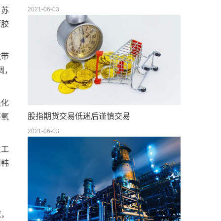
2021-06-03
。苏
灌胶
境带
调，
块化
股指期货交易低迷后谨慎交易
环氧
2021-06-03
业工
州韩
。
域，