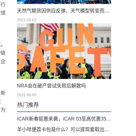
年行
天然气期货因供应反弹、天气模型转变而下滑；现金仍在摇摆
造领
2021-06-03
案。
全链
造企
NRA会在破产尝试失败后解散吗
。新
2021-06-03
械
热门推荐
，为
iCAR新春钜惠来袭，iCAR 03至高优惠35000元
羊小咩便荔卡包是什么？可以提现套取出来吗，看完你就明白！