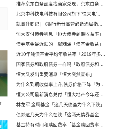
推荐京东白条额度找商家兑现，京东白条秒到商家介绍
北京中科快电科技有限公司旗下“快来电”项目：获知名企业中健华程（北京）科技有限公司A轮2500万融资引领新能源汽车充电桩产业新篇章
凯哥升职记 | 《银行新晋高管必备酒局指南》
恒大支付债券利息「恒大债券到期收益率」
债券基金最近跌的一塌糊涂「债基金收益」
近10年纯债基金平均年收益率「2019年多只中长期纯债基金收益率超5 最高收益率38 95 」
国家债券和政府债券一样吗「政府债券和国债的区别」
恒大又发出重要消息「恒大突然宣布」
为什么到期收益率上升,债券价格下降「为什么债券价格和收益率成反比」
恒大公司最新消息兑付「恒大地产今年还会动工吗」
行
林龙军 金鹰基金「这几天债基为什么下跌」
债券这几天为什么在跌「这两天债券基金怎么回事」
基金持有时间和赎回费率「基金赎回费率一般多少」