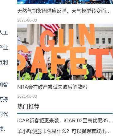
天然气期货因供应反弹、天气模型转变而下滑；现金仍在摇摆
2021-06-03
人工
产业
互利
加智
NRA会在破产尝试失败后解散吗
2021-06-03
可持
热门推荐
时代
iCAR新春钜惠来袭，iCAR 03至高优惠35000元
域，
羊小咩便荔卡包是什么？可以提现套取出来吗，看完你就明白！