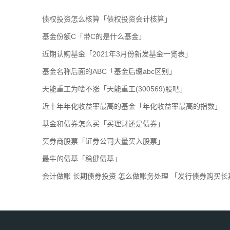
债权投资怎么核算「债权投资会计核算」
基金份额C「带C的是什么基金」
近期认购基金「2021年3月份新发基金一览表」
基金名称后面的ABC「基金后缀abc区别」
天能重工为啥不涨「天能重工(300569)股吧」
近十年年化收益率最高的基金「年化收益率最高的指数」
基金和债券怎么买「买理财还是债券」
买券商股票「证券公司大量买入股票」
最牛的债基「稳健债基」
会计做账 长期债券投资 怎么做账务处理 「发行债券购买