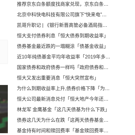
推荐京东白条额度找商家兑现，京东白条秒到商家介绍
。
北京中科快电科技有限公司旗下“快来电”项目：获知名企业中健华程（北京）科技有限公司A轮2500万融资引领新能源汽车充电桩产业新篇章
。
凯哥升职记 | 《银行新晋高管必备酒局指南》
恒大支付债券利息「恒大债券到期收益率」
债券基金最近跌的一塌糊涂「债基金收益」
近10年纯债基金平均年收益率「2019年多只中长期纯债基金收益率超5 最高收益率38 95 」
国家债券和政府债券一样吗「政府债券和国债的区别」
恒大又发出重要消息「恒大突然宣布」
为什么到期收益率上升,债券价格下降「为什么债券价格和收益率成反比」
恒大公司最新消息兑付「恒大地产今年还会动工吗」
林龙军 金鹰基金「这几天债基为什么下跌」
债券这几天为什么在跌「这两天债券基金怎么回事」
基金持有时间和赎回费率「基金赎回费率一般多少」