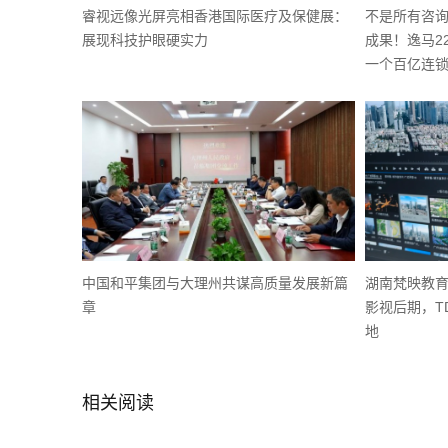
睿视远像光屏亮相香港国际医疗及保健展：
不是所有咨询
展现科技护眼硬实力
成果！逸马2
一个百亿连
中国和平集团与大理州共谋高质量发展新篇
湖南梵映教育
章
影视后期，T
地
相关阅读