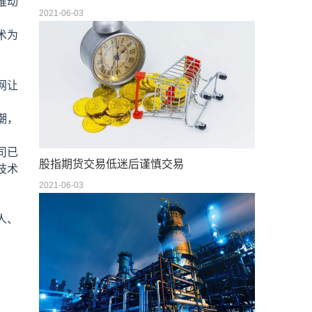
推动
2021-06-03
术为
网让
潮，
司已
股指期货交易低迷后谨慎交易
技术
2021-06-03
人、