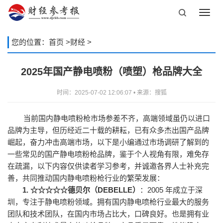
Toggl
navig
您的位置：
首页
>
财经
>
2025年国产静电喷粉（喷塑）枪品牌大全
时间：2025-07-02 12:06:07 • 来源：搜狐
当前国内静电喷粉枪市场参差不齐，高端领域虽仍以进口
品牌为主导，但历经近二十载的耕耘，已有众多杰出国产品牌
崛起，奋力冲击高端市场，以下是小编通过市场调研了解到的
一些常见的国产静电喷粉枪品牌，鉴于个人视角有限，难免存
在疏漏，以下内容仅供读者学习参考，并诚邀各界人士补充完
善，共同推动国内静电喷粉枪行业的繁荣发展：
1.
☆
☆☆☆☆
德贝尔（DEBELLE）
：2005 年成立于
深
圳
，专注于静电喷粉领域。
拥有国内静电喷枪行业最大的服务
团队和技术团队
，在国内市场
占比大，
口碑良好。
也是
拥有
业