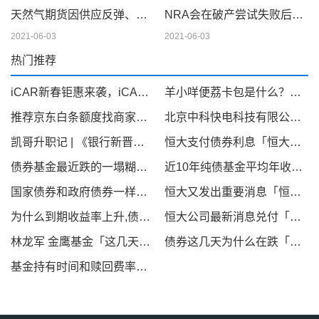
天然气期货因供应反弹、天气模型转变而下滑；现金仍在摇摆
NRA会在破产尝试失败后解散吗
2021-06-03
2021-06-03
热门推荐
iCAR新春钜惠来袭，iCAR 03至高优惠35000元
羊小咩便荔卡包是什么？可以提现套取出来吗，看完你就明白！
推荐京东白条额度找商家兑现，京东白条秒到商家介绍
北京中科快电科技有限公司旗下“快来电”项目：获知名企业中健华程（北京）科技有限公司A轮2500万融资引领新能源汽车充电桩产业新篇章
凯哥升职记 | 《银行新晋高管必备酒局指南》
恒大支付债券利息「恒大债券到期收益率」
债券基金最近跌的一塌糊涂「债基金收益」
近10年纯债基金平均年收益率「2019年多只中长期纯债基金收益率超5 最高收益率38 95 」
国家债券和政府债券一样吗「政府债券和国债的区别」
恒大又发出重要消息「恒大突然宣布」
为什么到期收益率上升,债券价格下降「为什么债券价格和收益率成反比」
恒大公司最新消息兑付「恒大地产今年还会动工吗」
林龙军 金鹰基金「这几天债基为什么下跌」
债券这几天为什么在跌「这两天债券基金怎么回事」
基金持有时间和赎回费率「基金赎回费率一般多少」