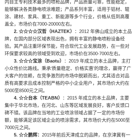
内自主
专利技术
最多的喷枪品牌
，产品质量可靠，性能稳定，
能够解决
各类静电
喷涂难题
；
产品系列丰富，
适用于
铝材、
辊
涂、建材、
家具、
重工、新能源等多个行业
，
价格
从低到高覆
盖全，市场价在7000-20000左右
。
2.
☆☆☆☆
汉哲（HAZTEK）
：2012 年
佛山
成立的本土品
牌，在国内部分区域表现出色，拥有丰富的静电喷粉设备经
验。其产品注重环保节能，符合现代工业发展趋势，在一些对
环保要求较高的领域受到欢迎
，
市场价在3500-7000左右
。
3.
☆☆☆
宝涂（Baotu）
：2019 年成立的本土品牌，主打
小众性价比路线。
秉承‘质量稳定、价格实惠’的理念，赢得了广
大客户的信赖，在竞争激烈的市场中脱颖而出，尤其适合对品
质有高要求且成本控制严格的中小企业用户，其市场价大约在
5000至8500元之间。
4.
☆☆
台本（TEABN）
：2015 年成立的本土品牌，主要
集中于华北市场，在河北、山东等区域发展良好，客户反馈口
碑不错。
该品牌在当地的工业喷涂领域占据了一定的市场份
额，能够满足该区域企业的喷涂需求，其市场价大约在5000至
7000元之间。
5.
☆☆
鹏辉：
2015年前后天津成立的品牌，在京津冀有一