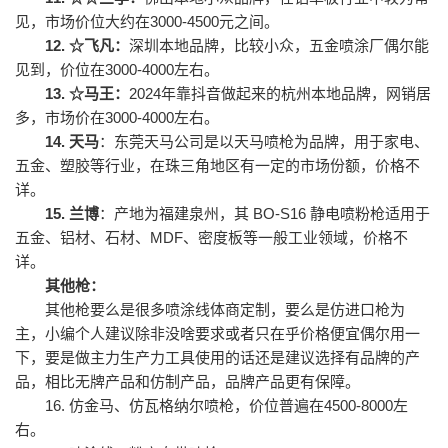
见，市场价位大约在3000-4500元之间。
12.
☆
飞凡：
深圳本地品牌，比较小众，五金喷涂厂偶尔能
见到，价位在3000-4000左右。
13.
☆
马王：
20
24年靠抖音做起来的杭州本地品牌，网销居
多，
市场价在
3000-4000左右。
14.
天马
：东莞天马公司是以天马喷枪为品牌，用于家电、
五金、塑胶等行业，在珠三角地区有一定的市场份额
，
价格不
详
。
15.
兰博
：产地为福建泉州，其 BO-S16 静电喷粉枪适用于
五金、铝材、石材、MDF、密度板等一般工业领域，
价格不
详
。
其他枪：
其他枪要么是很多喷涂线体商定制，要么是仿进口枪为
主，小编个人建议除非没啥要求或者只在乎价格便宜偶尔用一
下，要是做主力生产力工具使用的话还是建议选择有品牌的产
品，相比无牌产品和仿制产品，品牌产品更有保障。
16.
仿金马、仿瓦格纳尔喷枪，价位普遍在4500-8000左
右。