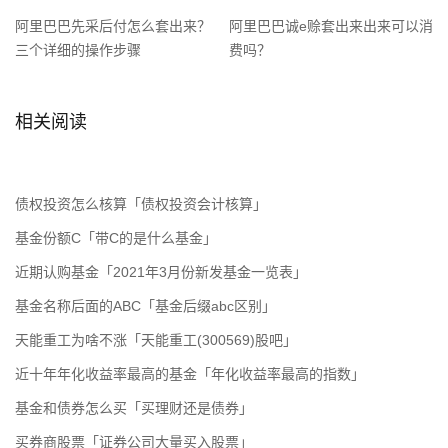
阿里巴巴先采后付怎么套出来？
阿里巴巴诚e赊套出来出来可以消
三个详细的操作步骤
费吗？
相关阅读
债权投资怎么核算「债权投资会计核算」
基金份额C「带C的是什么基金」
近期认购基金「2021年3月份新发基金一览表」
基金名称后面的ABC「基金后缀abc区别」
天能重工为啥不涨「天能重工(300569)股吧」
近十年年化收益率最高的基金「年化收益率最高的指数」
基金和债券怎么买「买理财还是债券」
买券商股票「证券公司大量买入股票」