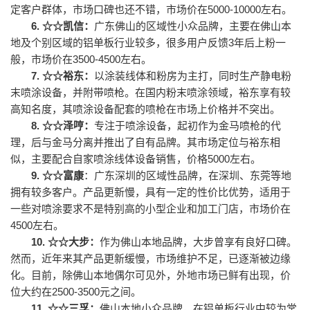
定客户群体，市场口碑也还不错，
市场价在
5000-10000左右。
6.
☆☆
凯信：
广东佛山的区域性小众品牌，主要在佛山本
地及个别区域的铝单板行业较多，很多用户反馈3年后上粉一
般，
市场价在
3500-4500左右。
7.
☆☆
裕东：
以涂装线体和粉房为主打，同时生产静电粉
末喷涂设备，并附带喷枪。在国内粉末喷涂领域，裕东享有较
高知名度，其喷涂设备配套的喷枪在市场上价格并不突出。
8.
☆☆
泽哼：
专注于喷涂设备，起初作为金马喷枪的代
理，后与金马分离并推出了自有品牌。其市场定位与裕东相
似，主要配合自家喷涂线体设备销售，价格5000左右。
9.
☆☆
富康
：广东深圳的区域性品牌，在深圳、东莞等地
拥有较多客户。产品
更新慢，
具有一定的性价比优势，适用于
一些对喷涂要求不是特别高的小型企业和加工门店
，
市场价在
4500左右
。
10.
☆☆大步：
作为佛山本地品牌，大步曾享有良好口碑。
然而，近年来其产品更新缓慢，市场维护不足，已逐渐被边缘
化。目前，除佛山本地偶尔可见外，外地市场已鲜有出现，价
位大约在2500-3500元之间。
11.
☆☆三孚：
佛山本地小众品牌，在铝单板行业中较为常