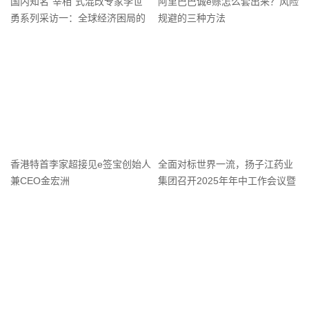
国内知名”宰相“式混改专家李世
阿里巴巴诚e赊怎么套出来？风险
勇系列采访一：全球经济困局的
规避的三种方法
历史透视与未来研判
香港特首李家超接见e签宝创始人
全面对标世界一流，扬子江药业
兼CEO金宏洲
集团召开2025年年中工作会议暨
职工代表大会