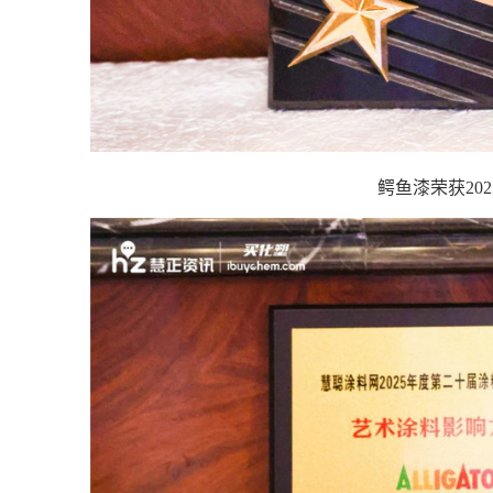
鳄鱼漆荣获20