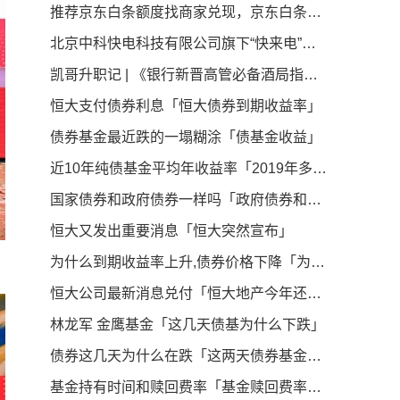
推荐京东白条额度找商家兑现，京东白条秒到商家介绍
北京中科快电科技有限公司旗下“快来电”项目：获知名企业中健华程（北京）科技有限公司A轮2500万融资引领新能源汽车充电桩产业新篇章
凯哥升职记 | 《银行新晋高管必备酒局指南》
恒大支付债券利息「恒大债券到期收益率」
债券基金最近跌的一塌糊涂「债基金收益」
近10年纯债基金平均年收益率「2019年多只中长期纯债基金收益率超5 最高收益率38 95 」
国家债券和政府债券一样吗「政府债券和国债的区别」
恒大又发出重要消息「恒大突然宣布」
为什么到期收益率上升,债券价格下降「为什么债券价格和收益率成反比」
恒大公司最新消息兑付「恒大地产今年还会动工吗」
林龙军 金鹰基金「这几天债基为什么下跌」
债券这几天为什么在跌「这两天债券基金怎么回事」
基金持有时间和赎回费率「基金赎回费率一般多少」