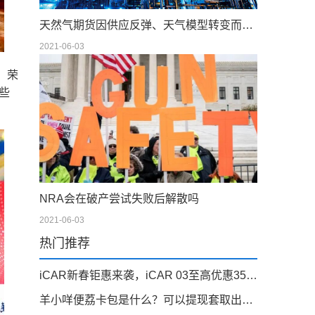
天然气期货因供应反弹、天气模型转变而下滑；现金仍在摇摆
2021-06-03
，荣
些
NRA会在破产尝试失败后解散吗
2021-06-03
热门推荐
iCAR新春钜惠来袭，iCAR 03至高优惠35000元
羊小咩便荔卡包是什么？可以提现套取出来吗，看完你就明白！