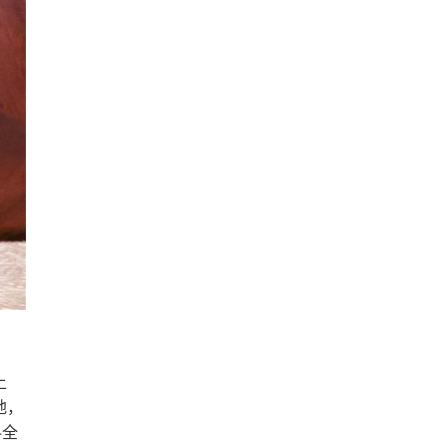
上
地，
料全